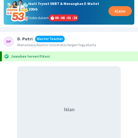
Ikuti Tryout SNBT & Menangkan E-Wallet
100rb
Klaim
Habis dalam
00
:
08
:
01
:
27
D. Putri
Master Teacher
Mahasiswa/Alumni Universitas Negeri Yogyakarta
Jawaban terverifikasi
Iklan