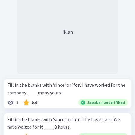
Iklan
Fill in the blanks with 'since' or 'for'. I have worked for the
company ____ many years.
1
0.0
Jawaban terverifikasi
Fill in the blanks with 'since' or 'for'. The bus is late. We
have waited for it ____ 8 hours.