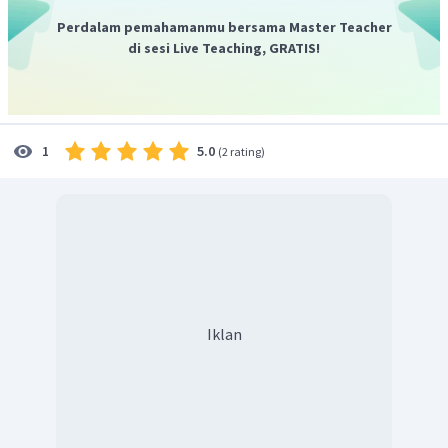
hours
" (Dia sudah tidur selama dua jam).
Perdalam pemahamanmu bersama Master Teacher
Jadi, jawaban yang tepat adalah
for
.
di sesi Live Teaching, GRATIS!
5.0
1
(
2 rating
)
Iklan