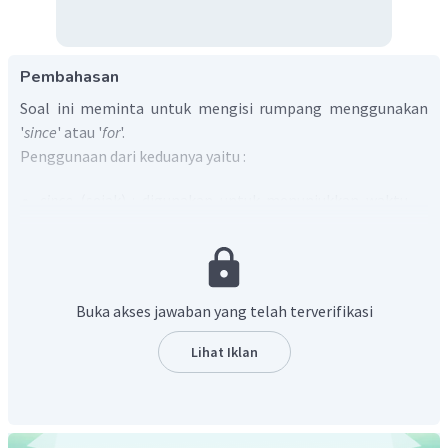
Pembahasan
Soal ini meminta untuk mengisi rumpang menggunakan
'
since
' atau '
for
'.
Penggunaan dari keduanya yaitu :
since
(sejak) : digunakan untuk menunjukkan waktu
pertama kali suatu kejadian dimulai dan kata ini
diikuti dengan keterangan waktu secara spesifik.
for
(selama) : digunakan untuk menunjukkan periode
waktu suatu kejadian terjadi.
Buka akses jawaban yang telah terverifikasi
Arti dari kalimat pada soal adalah "Dia sudah tidur ____ dua
Lihat Iklan
jam ."
Berdasarkan arti kalimat tersebut maka kata yang tepat
untuk melengkapinya adalah "selama" (
for
). Dengan
demikian, kalimat pada soal menjadi "
She has slept for two