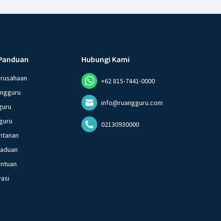
Panduan
Hubungi Kami
erusahaan
+62 815-7441-0000
angguru
info@ruangguru.com
guru
guru
02130930000
ntanan
gaduan
entuan
vasi