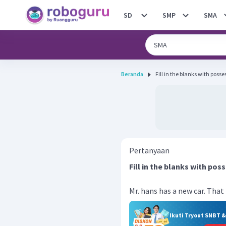
SD
SMP
SMA
Beranda
Pertanyaan
Fill in the blanks with pos
Mr. hans has a new car. That 
Ikuti Tryout SNBT 