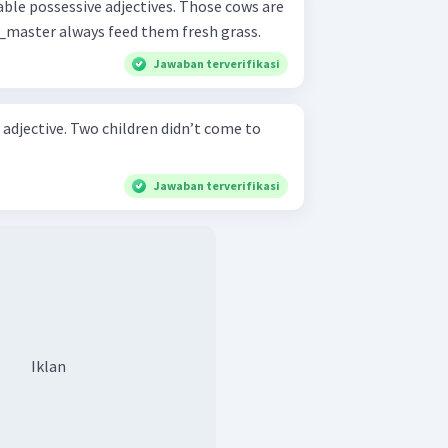
ssessive adjectives. Those cows are
_master always feed them fresh grass.
Jawaban terverifikasi
ren didn’t come to
Jawaban terverifikasi
Iklan