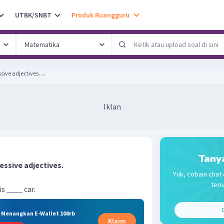
UTBK/SNBT
Produk Ruangguru
Fill in the blanks with possessive adjectives. ...
Iklan
Tany
sessive adjectives.
Yuk, cobain chat 
tema
is ____ car.
C
& Menangkan E-Wallet 100rb
Klaim