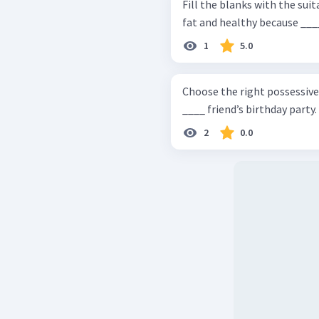
Fill the blanks with the suitable po
fat and healthy because ___
1
5.0
Choose the right possessive adjective. Two child
____ friend’s birthday party.
2
0.0