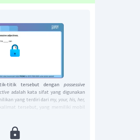
tik-titik tersebut dengan
possessive
ective
adalah kata sifat yang digunakan
ikan yang terdiri dari
my, your, his, her,
alimat tersebut, yang memiliki mobil
punyaan dia laki-laki). Dengan
ctive
yang digunakan adalah
"his".
at adalah
"his".