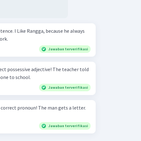
use he always
ork.
Jawaban terverifikasi
essive adjective! The teacher told
hone to school.
Jawaban terverifikasi
noun! The man gets a letter.
Jawaban terverifikasi