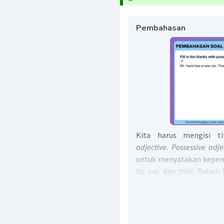
Pembahasan
Kita harus mengisi ti
adjective. Possessive adj
untuk menyatakan kepemil
its, our,
dan
their.
Dalam k
adalah Mr. Hans (ke
demikian,
possessive adje
Jadi, jawaban yang tep