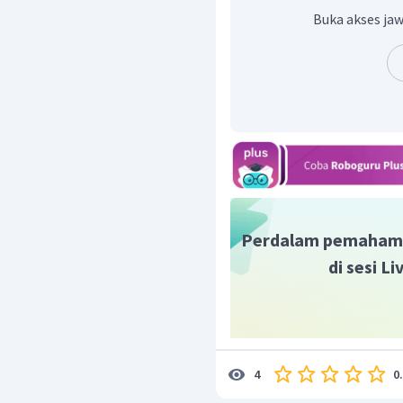
Buka akses jaw
Perdalam pemaham
di sesi L
0
4