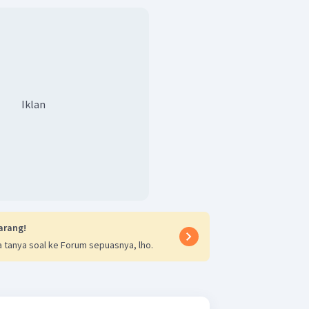
Iklan
arang!
 tanya soal ke Forum sepuasnya, lho.