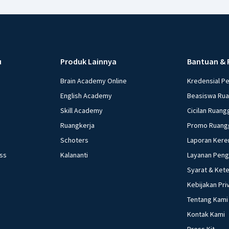
u
Produk Lainnya
Bantuan & 
Brain Academy Online
Kredensial P
English Academy
Beasiswa Ru
Skill Academy
Cicilan Ruang
Ruangkerja
Promo Ruang
Schoters
Laporan Kere
ess
Kalananti
Layanan Pen
Syarat & Ket
Kebijakan Pri
Tentang Kami
Kontak Kami