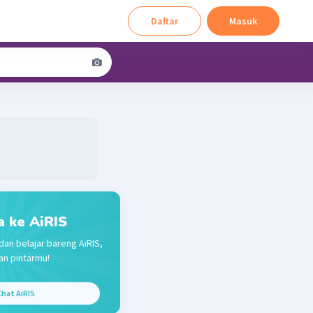
Daftar
Masuk
a ke AiRIS
dan belajar bareng AiRIS,
n pintarmu!
hat AiRIS