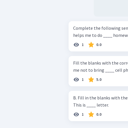
Complete the following sentence. I Like Rangga, beca
helps me to do ____ homew
1
0.0
Fill the blanks with the correct poss
me not to bring ____ cell p
1
5.0
B. Fill in the blanks with the correct pro
This is ____ letter.
1
0.0