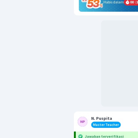
Habis dalam
00
:
1
N. Puspita
Master Teacher
Jawaban terverifikasi