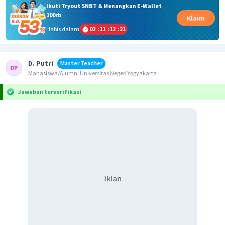
Ikuti Tryout SNBT & Menangkan E-Wallet
100rb
Klaim
Habis dalam
02
:
11
:
12
:
21
D. Putri
Master Teacher
Mahasiswa/Alumni Universitas Negeri Yogyakarta
Jawaban terverifikasi
Iklan