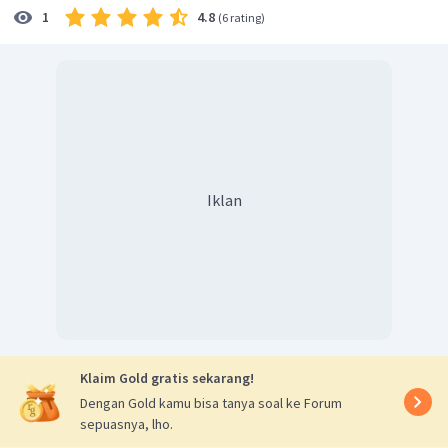
4.8
1
(
6 rating
)
Iklan
Klaim Gold gratis sekarang!
Dengan Gold kamu bisa tanya soal ke Forum
sepuasnya, lho.