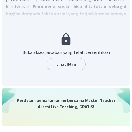
kemiskinan.
Fenomena sosial bisa dikatakan sebagai
bagian daripada fakta sosial yang terjadi karena adanya
bentuk-bentuk perubahan soisal sebagai akibat dari
tindakan yang dilakukan seseorang dalam
bermasyarakat.
Fenomena sosial pada hakekatnya dapat
terjadi berulang-ulang dalam waktu yang sama. Ada
fenomena sosial yang berlangsung sebentar, ada pula
Buka akses jawaban yang telah terverifikasi
fenomena sosial yang berlangsung dengan durasi waktu
lama. Tentusaja itu semua tergantung apa fenomena sosial
Lihat Iklan
apa yang terjadi.
Jadi, jawaban yang benar adalah D.
Perdalam pemahamanmu bersama Master Teacher
di sesi Live Teaching, GRATIS!