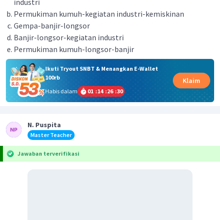
industri
Permukiman kumuh-kegiatan industri-kemiskinan
Gempa-banjir-longsor
Banjir-longsor-kegiatan industri
Permukiman kumuh-longsor-banjir
Ikuti Tryout SNBT & Menangkan E-Wallet
100rb
Klaim
Habis dalam
01
:
14
:
26
:
30
N. Puspita
Master Teacher
Jawaban terverifikasi