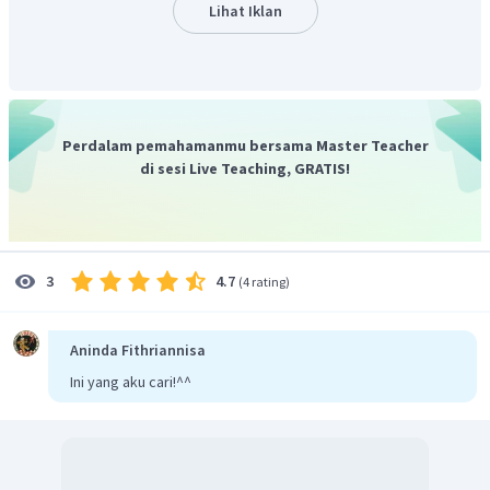
Lihat Iklan
Perdalam pemahamanmu bersama Master Teacher
di sesi Live Teaching, GRATIS!
4.7
3
(
4 rating
)
Aninda Fithriannisa
Ini yang aku cari!^^