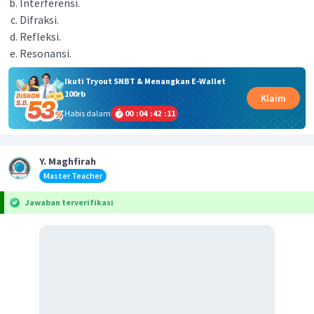
Interferensi.
Difraksi.
Refleksi.
Resonansi.
Ikuti Tryout SNBT & Menangkan E-Wallet
100rb
Klaim
Habis dalam
00
:
04
:
42
:
10
Y. Maghfirah
Master Teacher
Jawaban terverifikasi