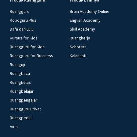
Produk Ruangguru
Produk Lainnya
Ruangguru
Brain Academy Online
Roboguru Plus
English Academy
Dafa dan Lulu
Skill Academy
Kursus for Kids
Ruangkerja
Ruangguru for Kids
Schoters
Ruangguru for Business
Kalananti
Ruanguji
Ruangbaca
Ruangkelas
Ruangbelajar
Ruangpengajar
Ruangguru Privat
Ruangpeduli
Airis