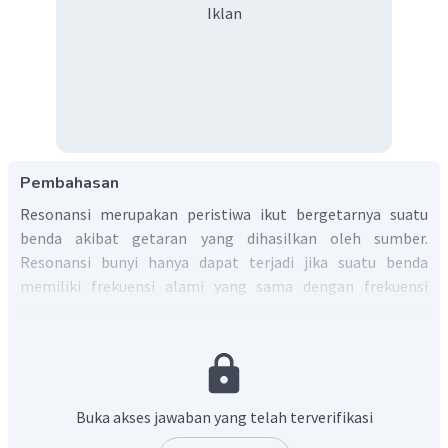
Iklan
Pembahasan
Resonansi merupakan peristiwa ikut bergetarnya suatu
benda akibat getaran yang dihasilkan oleh sumber.
Resonansi bunyi hanya dapat terjadi jika suatu benda
memiliki frekuensi alami yang sama dengan frekuensi
alami sumber bunyi yang bergetar. Resonansi hanya dapat
terjadi pada gelombang bunyi dan tidak dapat terjadi pada
gelombang cahaya.
Jadi, jawaban yang benar adalah E.
Buka akses jawaban yang telah terverifikasi