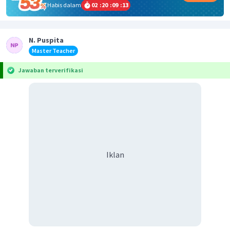
Habis dalam
02
:
20
:
09
:
13
N. Puspita
Master Teacher
Jawaban terverifikasi
Iklan