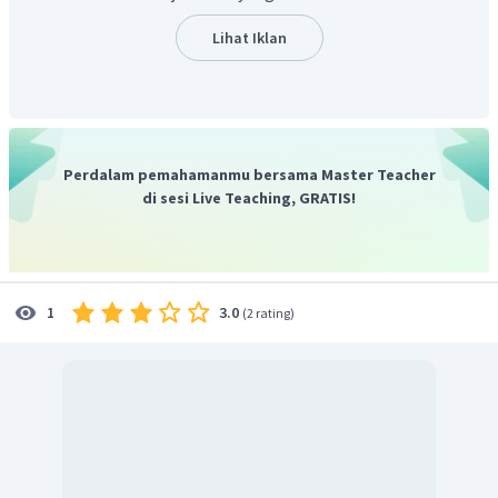
Petir.
Hujan/presipitasi.
Lihat Iklan
Pembentukan awan/kondensasi.
Perdalam pemahamanmu bersama Master Teacher
di sesi Live Teaching, GRATIS!
3.0
1
(
2 rating
)