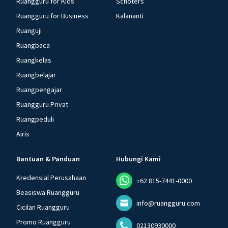
Ruangguru for Kids
Schoters
Ruangguru for Business
Kalananti
Ruanguji
Ruangbaca
Ruangkelas
Ruangbelajar
Ruangpengajar
Ruangguru Privat
Ruangpeduli
Airis
Bantuan & Panduan
Hubungi Kami
Kredensial Perusahaan
+62 815-7441-0000
Beasiswa Ruangguru
info@ruangguru.com
Cicilan Ruangguru
Promo Ruangguru
02130930000