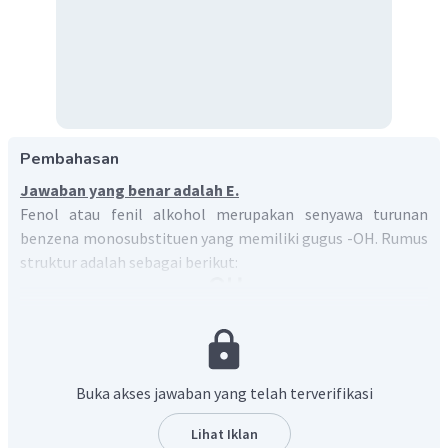
Pembahasan
Jawaban yang benar adalah E.
Fenol atau fenil alkohol merupakan senyawa turunan
benzena monosubstituen yang memiliki gugus -OH. Rumus
struktur adalah sebagai berikut:
Buka akses jawaban yang telah terverifikasi
Lihat Iklan
Fenol