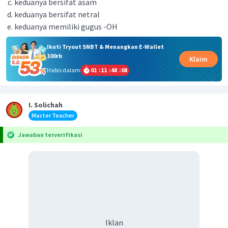
keduanya bersifat asam
keduanya bersifat netral
keduanya memiliki gugus -OH
Ikuti Tryout SNBT & Menangkan E-Wallet
100rb
Klaim
Habis dalam
01
:
11
:
48
:
08
I. Solichah
Master Teacher
Jawaban terverifikasi
Iklan