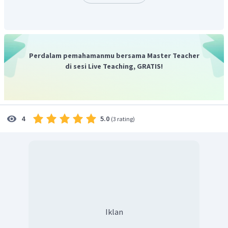
Sedangkan etanol adalah senyawa alkohol yang merupakan
senyawa turunan alkana yang salah satu atom H-nya
digantikan gugus -OH
CH
−
CH
−
OH
3
2
Etanol
Perdalam pemahamanmu bersama Master Teacher
di sesi Live Teaching, GRATIS!
Dengan demikian, kesamaan dari kedua senyawa tersebut
adalah keduanya memiliki gugus -OH.
Oleh karena itu, fenol dan etanol memiliki
persamaan dalam hal keduanya memiliki gugus -OH.
5.0
4
(
3 rating
)
Iklan