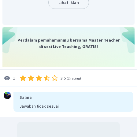
Lihat Iklan
Diperoleh diskon kacamata tersebut adalah Rp15.000,
sehingga uang yang harus dibayarkan Fauzi adalah
Perdalam pemahamanmu bersama Master Teacher
di sesi Live Teaching, GRATIS!
Diperoleh uang yang harus dibayarkan Fauzi adalah
Rp60.000,00.
Jadi, jawaban yang tepat adalah C.
3.5
1
(
2 rating
)
Salma
Jawaban tidak sesuai