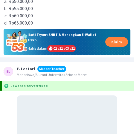
Rp50.000,00
Rp55.000,00
Rp60.000,00
Rp65.000,00
Ikuti Tryout SNBT & Menangkan E-Wallet
100rb
Klaim
Habis dalam
02
:
11
:
03
:
11
E. Lestari
Master Teacher
Mahasiswa/Alumni Universitas Sebelas Maret
Jawaban terverifikasi