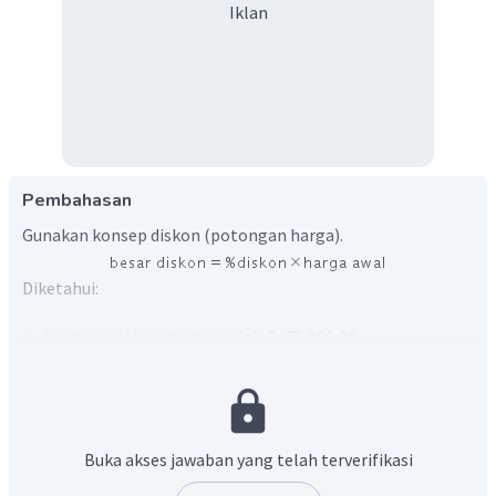
Iklan
Pembahasan
Gunakan konsep diskon (potongan harga).
Diketahui:
Harga awal kacamata adalah Rp75.000,00.
Persentase diskon sebesar 20%.
Akan ditentukan uang yang harus dibayarkan.
Terlebih dahulu tentukan besar diskon dari kacamata
Buka akses jawaban yang telah terverifikasi
tersebut.