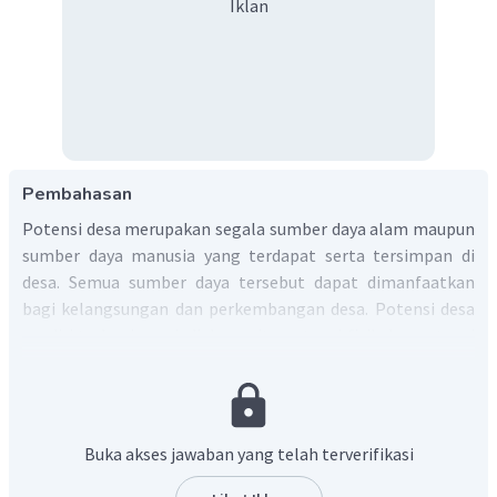
Iklan
Pembahasan
Potensi desa merupakan segala sumber daya alam maupun
sumber daya manusia yang terdapat serta tersimpan di
desa. Semua sumber daya tersebut dapat dimanfaatkan
bagi kelangsungan dan perkembangan desa. Potensi desa
sendiri terbagi menjadi dua, yaitu potensi fisik dan potensi
nonfisik. Sumber daya yang termasuk potensi fisik adalah
sebagai berikut:
Tanah, merupakan faktoryang penting bagi
Buka akses jawaban yang telah terverifikasi
penghidupan dari warga desa.
Air, digunakan untuk memenuhi kehidupan sehari-