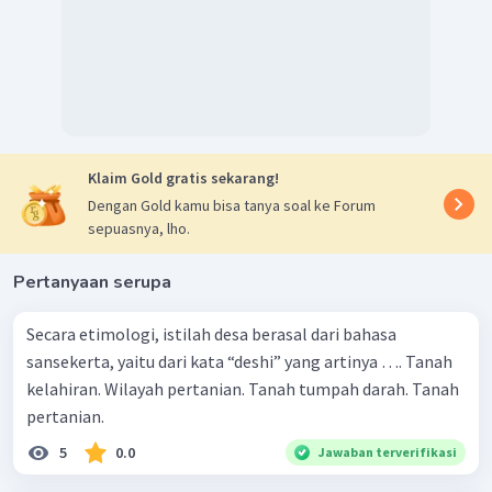
Jadi, faktor penyebab ketimpangan interaksi desa dan
kota dari aspek ekonomi adalah keterbatasan sumber
daya desa.
Berdasarkan pembahasan di atas, jawaban yang tepat
untuk soal ini adalah C.
Klaim Gold gratis sekarang!
Dengan Gold kamu bisa tanya soal ke Forum
sepuasnya, lho.
Pertanyaan serupa
Secara etimologi, istilah desa berasal dari bahasa
sansekerta, yaitu dari kata “deshi” yang artinya …. Tanah
kelahiran. Wilayah pertanian. Tanah tumpah darah. Tanah
pertanian.
5
0.0
Jawaban terverifikasi