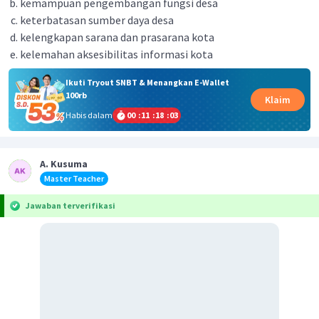
kemampuan pengembangan fungsi desa
keterbatasan sumber daya desa
kelengkapan sarana dan prasarana kota
kelemahan aksesibilitas informasi kota
Ikuti Tryout SNBT & Menangkan E-Wallet
100rb
Klaim
Habis dalam
00
:
11
:
18
:
03
A. Kusuma
Master Teacher
Jawaban terverifikasi