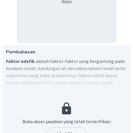
Iklan
Pembahasan
Faktor edafik
adalah faktor-faktor yang bergantung pada
keadaan tanah, kandungan air dan udara dalam tanah serta
organisme yang hidup di dalamnya. Faktor edafik dapat
berupa kandungan fisik, kimia maupun biologi tanah.
Jawaban yang tepat pada soal faktor edafik yang
berpengaruh pada persebaran flora dan fauna adalah
C.
jenis tanah dan struktur tanah.
Faktor suhu, curah hujan
merupakan faktor klimatik bukan faktor edafik
.
Buka akses jawaban yang telah terverifikasi