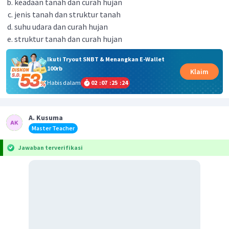
keadaan tanah dan curah hujan
jenis tanah dan struktur tanah
suhu udara dan curah hujan
struktur tanah dan curah hujan
Ikuti Tryout SNBT & Menangkan E-Wallet
100rb
Klaim
Habis dalam
02
:
07
:
25
:
24
A. Kusuma
Master Teacher
Jawaban terverifikasi