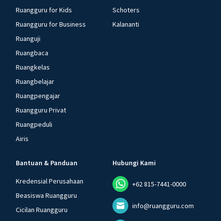
Ruangguru for Kids
Schoters
Ruangguru for Business
Kalananti
Ruanguji
Ruangbaca
Ruangkelas
Ruangbelajar
Ruangpengajar
Ruangguru Privat
Ruangpeduli
Airis
Bantuan & Panduan
Hubungi Kami
Kredensial Perusahaan
+62 815-7441-0000
Beasiswa Ruangguru
info@ruangguru.com
Cicilan Ruangguru