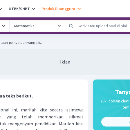
UTBK/SNBT
Produk Ruangguru
ataan-pernyataan yang dik...
Iklan
Tany
a teks berikut.
Yuk, cobain chat 
tema
onal ini, marilah kita secara istimewa
an yang telah memberikan nikmat
C
tuk mengenyam pendidikan. Marilah kita