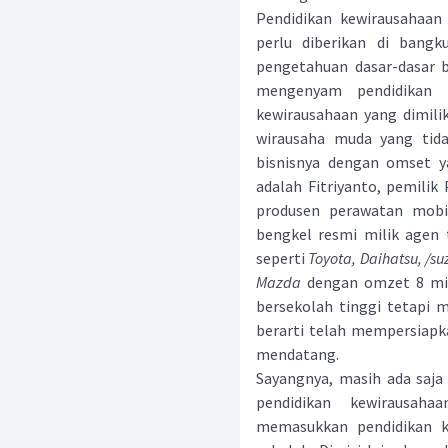
Pendidikan kewirausahaan
perlu diberikan di bang
pengetahuan dasar-dasar 
mengenyam pendidikan t
kewirausahaan yang dimili
wirausaha muda yang tida
bisnisnya dengan omset ya
adalah Fitriyanto, pemilik
produsen perawatan mobil
bengkel resmi milik agen
seperti
Toyota, Daihatsu, /su
Mazda
dengan omzet 8 mili
bersekolah tinggi tetapi 
berarti telah mempersiapka
mendatang.
Sayangnya, masih ada saja 
pendidikan kewirausah
memasukkan pendidikan k