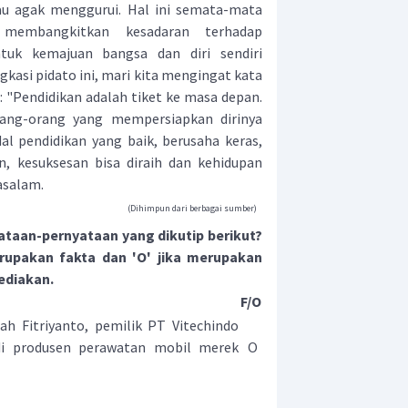
au agak menggurui. Hal ini semata-mata
membangkitkan kesadaran terhadap
tuk kemajuan bangsa dan diri sendiri
kasi pidato ini, mari kita mengingat kata
 : "Pendidikan adalah tiket ke masa depan.
orang-orang yang mempersiapkan dirinya
dal pendidikan yang baik, berusaha keras,
, kesuksesan bisa diraih dan kehidupan
Wasalam.
(Dihimpun dari berbagai sumber)
ataan-pernyataan yang dikutip berikut?
merupakan fakta dan 'O' jika merupakan
ediakan.
F/O
ah Fitriyanto, pemilik PT Vitechindo
di produsen perawatan mobil merek
O