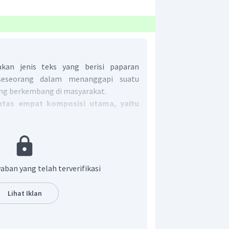
kan jenis teks yang berisi paparan
seseorang dalam menanggapi suatu
ang berkembang di masyarakat.
 atas empat komposisi utama, yaitu
ukti, dan rekomendasi. Opini
adalah
oh terkait isu yang dibahas.
Sementara
ta-fakta kehidupan, data-data statistik
erita media massa, atau pernyataan
aban yang telah terverifikasi
ataan tersebut termasuk fakta.
F/O
Lihat Iklan
 adalah Fitriyanto, pemilik PT
sukses menjadi produsen perawatan
O