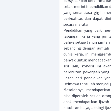
bersyukur dan berterima ka
telah merintis pendidikan d
yang senantiasa gigih me
berkualitas dan dapat di
secara merata.
Pendidikan yang baik mer
lapangan kerja yang jumla
bahwa setiap tahun jumlah 
sebanding dengan jumlah l
dunia kerja, ini menggemb
banyak untuk mendapatkan 
sisi lain, kondisi ini a
perebutan pekerjaan yang
ijazah dari pendidikan ya
istimewa tentulah menjadi
Masalahnya, mendapatkan p
bisa diperoleh setiap or
anak mendapatkan ijazah 
kesulitan biaya, apalagi ij