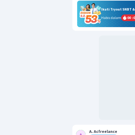
Ikuti Tryout SNBT 
Habis dalam
00
:
0
A. Acfreelance