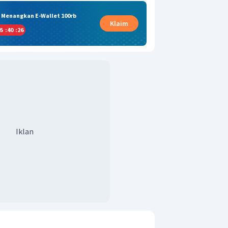
& Menangkan E-Wallet 100rb
Klaim
5
:
40
:
25
Iklan