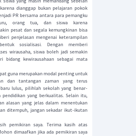
nyak siswa yang masih memandang sebelah
 karena dianggap bukan pelajaran pokok
menjadi PR bersama antara para pemangku
guru, orang tua, dan siswa karena
in pesat dan segala kemungkinan bisa
diberi penjelasan mengenai keterampilan
bentuk sosialisasi. Dengan memberi
ses wirausaha, siswa boleh jadi semakin
ri bidang kewirausahaan sebagai mata
epat guna merupakan modal penting untuk
an dan tantangan zaman yang terus
baru lulus, pilihlah sekolah yang benar-
ndidikan yang berkualitas. Selain itu,
dan alasan yang jelas dalam menentukan
an ditempuh, jangan sekadar ikut-ikutan
ih pemikiran saya. Terima kasih atas
Mohon dimaafkan jika ada pemikiran saya