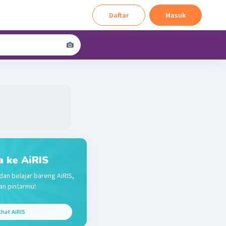
Daftar
Masuk
a ke AiRIS
dan belajar bareng AiRIS,
n pintarmu!
hat AiRIS