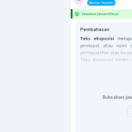
Master Teacher
Jawaban terverifikasi
Pembahasan
Teks eksposisi
merupa
pendapat atau opini 
permasalahan atau isu y
Teks eksposisi terdiri
permasalahan, opini, b
pendapat atau pikiran tok
itu,
bukti
bisa berupa fak
hasil riset, kutipan b
narasumber.
Buka akses jaw
Dengan demikian, perny
Pernyataan
Salah satu contohnya
Vitechindo Perkasa. Ia 
mobil merek Autofit.