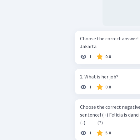
Choose the correct answer! Tomorrow, my aunt and my uncle ... in
Jakarta.
1
0.0
2. What is her job?
1
0.0
Choose the correct negative
sentence! (+) Felicia is dancing confidently on the ice at the moment.
(-) ____ (?) ____
1
5.0