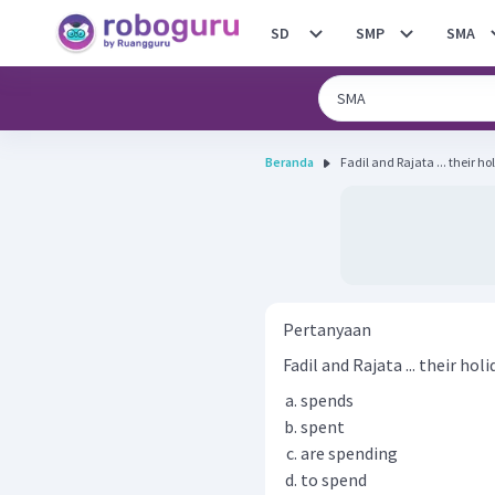
SD
SMP
SMA
Beranda
Fadil and Rajata ... their h
Pertanyaan
Fadil and Rajata ... their ho
spends
spent
are spending
to spend