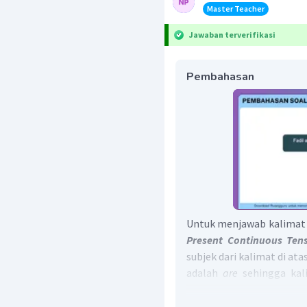
Master Teacher
Jawaban terverifikasi
Pembahasan
Untuk menjawab kalimat 
Present Continuous Ten
subjek dari kalimat di ata
adalah
are
sehingga kal
spending their holiday tog
Jadi, jawaban yang tepa