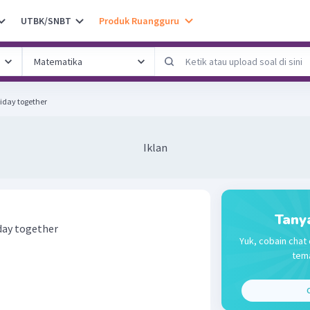
UTBK/SNBT
Produk Ruangguru
oliday together
Iklan
Tany
liday together
Yuk, cobain chat 
tema
C