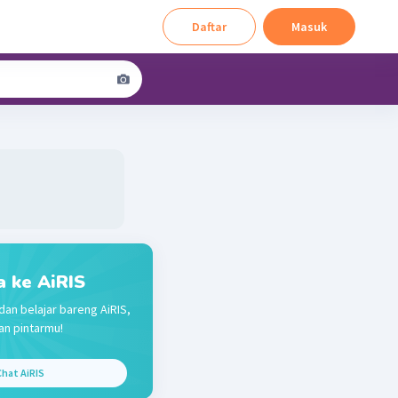
Daftar
Masuk
a ke AiRIS
dan belajar bareng AiRIS,
n pintarmu!
hat AiRIS