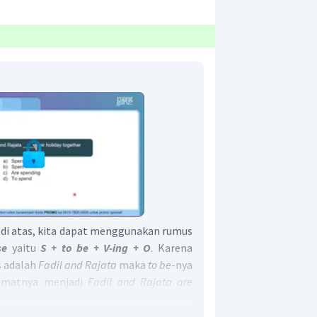
di atas, kita dapat menggunakan rumus
se
yaitu
S + to be + V-ing + O
. Karena
s adalah
Fadil and Rajata
maka
to be
-nya
imatnya menjadi
Fadil and Rajata are
ether
.
t adalah C.