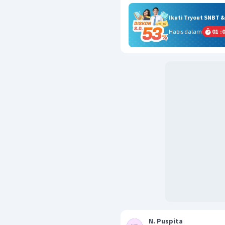
Ikuti Tryout SNBT 
Habis dalam
01
:
0
N. Puspita