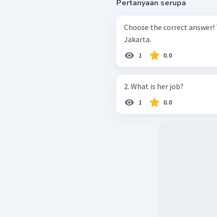
Pertanyaan serupa
Choose the correct answer! Tomorrow, my aunt and my uncle ... in
Jakarta.
1
0.0
2. What is her job?
1
0.0