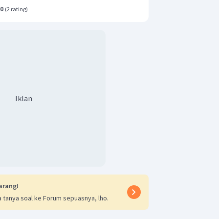
.0
(
2 rating
)
Iklan
arang!
 tanya soal ke Forum sepuasnya, lho.