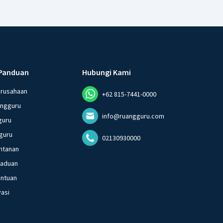
Panduan
Hubungi Kami
erusahaan
+62 815-7441-0000
angguru
info@ruangguru.com
guru
guru
02130930000
ntanan
gaduan
entuan
vasi