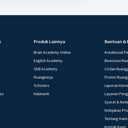
u
Produk Lainnya
Bantuan & 
Brain Academy Online
Kredensial P
English Academy
Beasiswa Ru
Skill Academy
Cicilan Ruang
Ruangkerja
Promo Ruang
Schoters
Laporan Kere
ess
Kalananti
Layanan Pen
Syarat & Ket
Kebijakan Pri
Tentang Kami
Kontak Kami