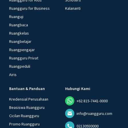
Ruangguru for Kids
Schoters
Ruangguru for Business
Kalananti
Ruanguji
Ruangbaca
Ruangkelas
Ruangbelajar
Ruangpengajar
Ruangguru Privat
Ruangpeduli
Airis
Bantuan & Panduan
Hubungi Kami
Kredensial Perusahaan
+62 815-7441-0000
Beasiswa Ruangguru
info@ruangguru.com
Cicilan Ruangguru
Promo Ruangguru
02130930000