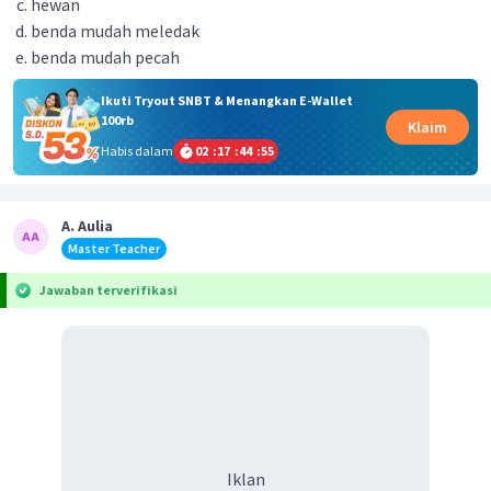
hewan
benda mudah meledak
benda mudah pecah
Ikuti Tryout SNBT & Menangkan E-Wallet
100rb
Klaim
Habis dalam
02
:
17
:
44
:
55
A. Aulia
Master Teacher
Jawaban terverifikasi
Iklan