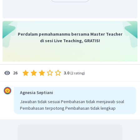
Perdalam pemahamanmu bersama Master Teacher
Explosive hazard
merupakan bahaya yang berasal dari
di sesi Live Teaching, GRATIS!
benda yang mudah meledak.
Jadi, pilihan jawaban yang tepat adalah D.
3.0
26
(
2 rating
)
Agnesia Septiani
Jawaban tidak sesuai Pembahasan tidak menjawab soal
Pembahasan terpotong Pembahasan tidak lengkap