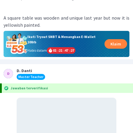
A square table was wooden and unique last year but now it is
yellowish painted.
Ikuti Tryout SNBT & Menangkan E-Wallet
100rb
Klaim
Habis dalam
01
:
21
:
47
:
27
D. Danti
Master Teacher
Jawaban terverifikasi