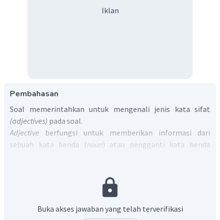
Iklan
Pembahasan
Soal memerintahkan untuk mengenali jenis kata sifat
(adjectives)
pada soal.
Adjective
berfungsi untuk memberikan informasi dari
sebuah kata benda (
noun
) atau pengganti kata benda
(
pronoun
). Berikut adalah macam-macam
adjective:
Opinion
– Hal-hal yang bersifat relatif seperti
beautiful, delicious, cool, good, handsome.
Jawaban
pada contoh, yaitu
character
bisa dimasukkan dalam
Buka akses jawaban yang telah terverifikasi
jenis ini.