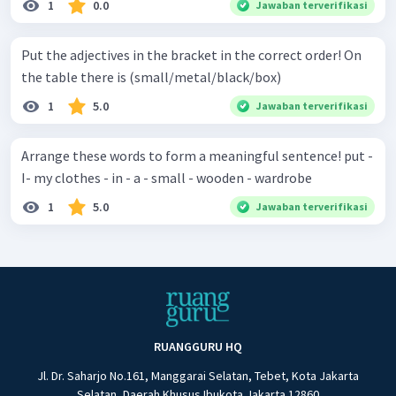
1
0.0
Jawaban terverifikasi
Put the adjectives in the bracket in the correct order! On
the table there is (small/metal/black/box)
1
5.0
Jawaban terverifikasi
Arrange these words to form a meaningful sentence! put -
I- my clothes - in - a - small - wooden - wardrobe
1
5.0
Jawaban terverifikasi
RUANGGURU HQ
Jl. Dr. Saharjo No.161, Manggarai Selatan, Tebet, Kota Jakarta
Selatan, Daerah Khusus Ibukota Jakarta 12860