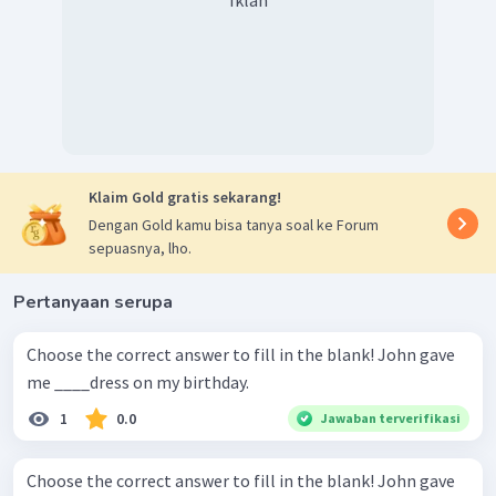
Iklan
beberapa
adjectives
pada kalimat, yaitu:
square
("persegi") termasuk dalam
shape
karena
menjelaskan bentuk
wooden
("terbuat dari kayu") termasuk
dalam
material
karena menjelaskan bahan utama
unique
("unik") termasuk
opinion/ character
karena
bersifat relatif
Klaim Gold gratis sekarang!
Dengan Gold kamu bisa tanya soal ke Forum
Jadi, jawaban yang benar adalah
shape, material,
sepuasnya, lho.
opinion/ character.
Pertanyaan serupa
Choose the correct answer to fill in the blank! John gave
me ____dress on my birthday.
1
0.0
Jawaban terverifikasi
Choose the correct answer to fill in the blank! John gave