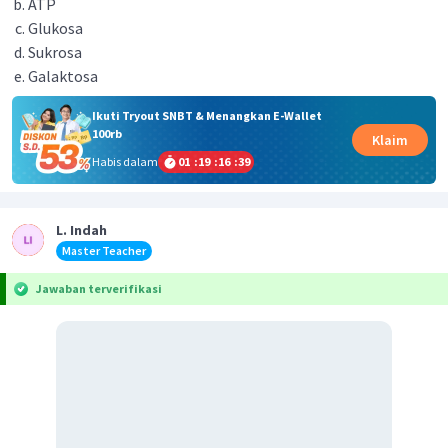
ATP
Glukosa
Sukrosa
Galaktosa
Ikuti Tryout SNBT & Menangkan E-Wallet
100rb
Klaim
Habis dalam
01
:
19
:
16
:
39
L. Indah
Master Teacher
Jawaban terverifikasi