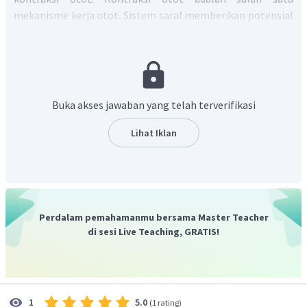
mekanisme kerja otot. Sistem saraf memberikan potensial
aksi sebagai sinyal ke dalam sel-sel otot. Asetilkolin
merespon sinyal dengan menimbulkan reaksi kimia. Reaksi
ini menghasilkan kalsium dalam otot dan mengaktifkan
kerja dari senyawa aktin dan miosin.
Mekanisme kontraksi otot adalah sebagai berikut:
Buka akses jawaban yang telah terverifikasi
Pelepasan asetilkolin neurotransmitter dipicu oleh
Lihat Iklan
impuls saraf yang mencapai ujung saraf motorik
Asetilkolin melewati celah saraf otot dan mengikat
reseptor asetilkolin dari serat otot.
Rangsangan reseptor memicu impuls di sekitar
sarkolema yang berada di tubulus T dan yang menuju
Perdalam pemahamanmu bersama Master Teacher
kantong retikulum sarkoplasma
di sesi Live Teaching, GRATIS!
Dari kantong tersebut, kalsium dihasilkan dan segera
menuju ke sarkoplasma. Di dalam miofilamen tipis
yang ada di sarkoplasma, kalsium mengikat molekul
troponin.
5.0
1
(
1 rating
)