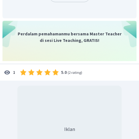
kuadrat jari-jari planet (
R
), dan
4
pangkat empat suhu mutlak permukaan planet (
T
).
Oleh karena itu, jawaban yang benar adalah D.
Perdalam pemahamanmu bersama Master Teacher
di sesi Live Teaching, GRATIS!
5.0
1
(
2 rating
)
Iklan