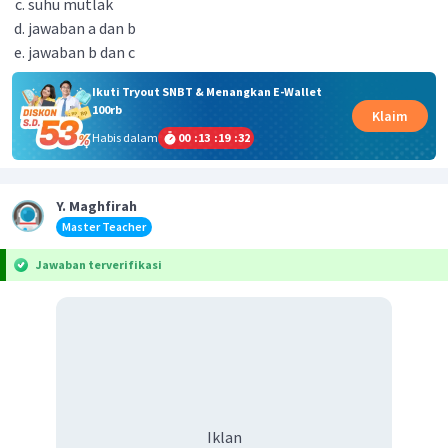
suhu mutlak
jawaban a dan b
jawaban b dan c
Ikuti Tryout SNBT & Menangkan E-Wallet
100rb
Klaim
Habis dalam
00
:
13
:
19
:
32
Y. Maghfirah
Master Teacher
Jawaban terverifikasi
Iklan