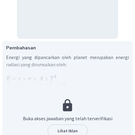
Pembahasan
Energi yang dipancarkan oleh planet merupakan energi
radiasi yang dirumuskan oleh:
4
=
×
×
×
E
e
σ
A
T
2
4
=
×
×
4
×
E
e
σ
π
R
T
Sehingga energi yang dipancarkan oleh planet sebanding
dengan
Buka akses jawaban yang telah terverifikasi
angka pancaran/emisivitas planet (
e
),
tetapan Stefan-Boltzman (
),
Lihat Iklan
2