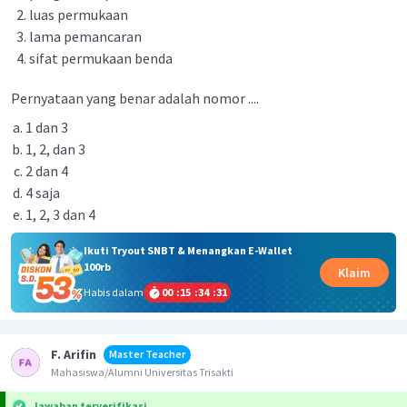
luas permukaan
lama pemancaran
sifat permukaan benda
Pernyataan yang benar adalah nomor ....
1 dan 3
1, 2, dan 3
2 dan 4
4 saja
1, 2, 3 dan 4
Ikuti Tryout SNBT & Menangkan E-Wallet
100rb
Klaim
Habis dalam
00
:
15
:
34
:
30
F. Arifin
Master Teacher
Mahasiswa/Alumni Universitas Trisakti
Jawaban terverifikasi