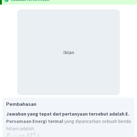
Iklan
Pembahasan
Jawaban yang tepat dari pertanyaan tersebut adalah E.
Persamaan Energi termal
yang dipancarkan
sebuah benda
hitam adalah
4
=
E
e
σ
A
T
t