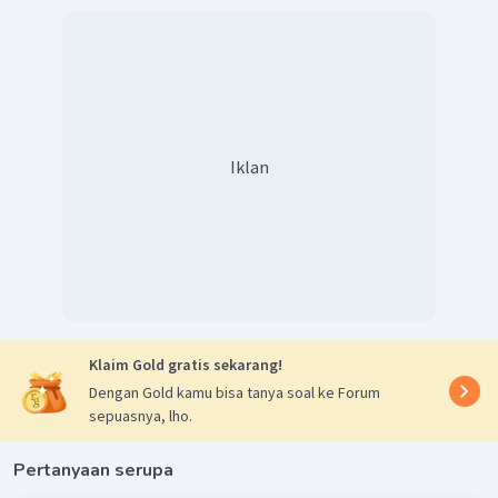
Iklan
Klaim Gold gratis sekarang!
Dengan Gold kamu bisa tanya soal ke Forum
sepuasnya, lho.
Pertanyaan serupa