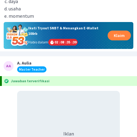
daya
usaha
momentum
Ikuti Tryout SNBT & Menangkan E-Wallet
100rb
Klaim
Habis dalam
02
:
08
:
35
:
38
A. Aulia
Master Teacher
Jawaban terverifikasi
Iklan