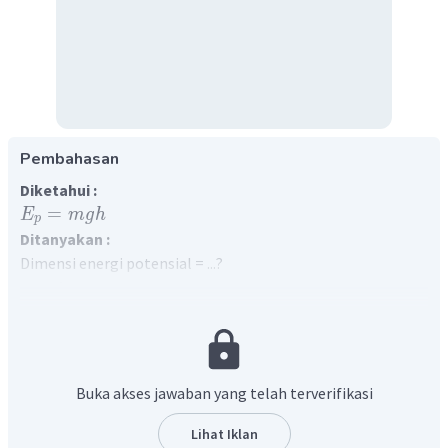
Pembahasan
Diketahui :
=
E
m
g
h
p
Ditanyakan :
Dimensi energi potensial = ...?
Jawaban :
Dimensi suatu besaran menunjukkan cara besaran tersebut
tersusun dari besaran-besaran pokoknya. Pada sistem
Satuan Internasional (SI), ada tujuh besaran pokok yang
berdimensi, sedangkan dua besaran pokok tambahan tidak
Buka akses jawaban yang telah terverifikasi
berdimensi. Cara penulisannya dinyatakan dengan lambang
huruf tertentu dan diberi tanda kurung persegi. Pada
Lihat Iklan