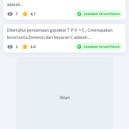
adalah....
7
4.7
Jawaban terverifikasi
Diketahui persamaan gasideal T P V ​ = C , Cmerupakan
konstanta.Dimensi dari besaran C adalah ....
2
3.0
Jawaban terverifikasi
Iklan