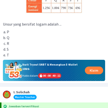
Unsur yang bersifat logam adalah ...
P
Q
R
S
T
Ikuti Tryout SNBT & Menangkan E-Wallet
100rb
Klaim
Habis dalam
00
:
08
:
40
:
11
I. Solichah
Master Teacher
Jawaban terverifikasi