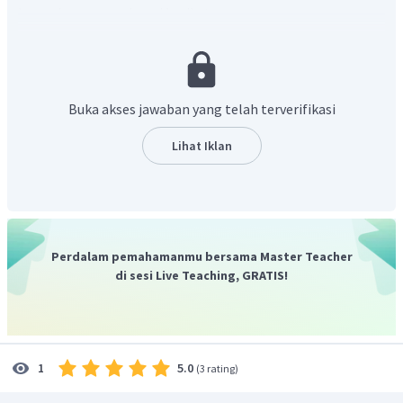
kecenderungan sebagai berikut:
Dalam satu golongan dari atas ke bawah, energi
ionisasi suatu unsur semakin kecil dikarenakan jari-
jari atom bertambah besar, sehingga daya tarik inti
Buka akses jawaban yang telah terverifikasi
terhadap elektron terluar semakin lemah dan energi
ionisasi berkurang.
Lihat Iklan
Dalam satu periode dari kiri ke kanan, energi ionisasi
suatu unsur semakin besar dikarenakan jari-jari atom
semakin kecil, sehingga daya tarik inti terhadap atom
terluar semakin kuat dan energi ionisasi bertambah.
Perdalam pemahamanmu bersama Master Teacher
Maka, yang termasuk unsur logam adalah unsur yang
di sesi Live Teaching, GRATIS!
berasal dari golongan IA (energi ionisasi paling kecil).
Jadi, yang merupakan unsur logam adalah T.
5.0
1
(
3 rating
)