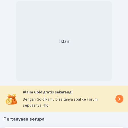
Iklan
Klaim Gold gratis sekarang!
Dengan Gold kamu bisa tanya soal ke Forum
sepuasnya, lho.
Pertanyaan serupa