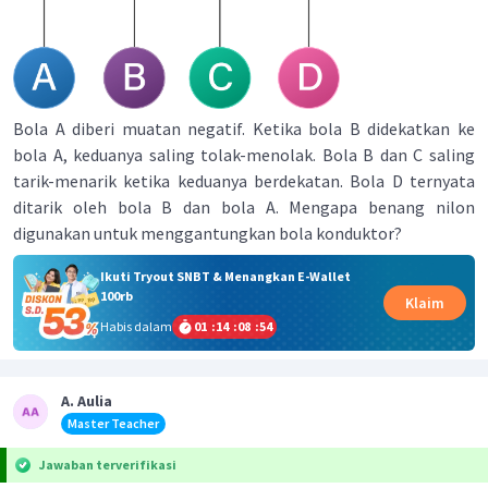
Bola A diberi muatan negatif. Ketika bola B didekatkan ke
bola A, keduanya saling tolak-menolak. Bola B dan C saling
tarik-menarik ketika keduanya berdekatan. Bola D ternyata
ditarik oleh bola B dan bola A. Mengapa benang nilon
digunakan untuk menggantungkan bola konduktor?
Ikuti Tryout SNBT & Menangkan E-Wallet
100rb
Klaim
Habis dalam
01
:
14
:
08
:
54
A. Aulia
Master Teacher
Jawaban terverifikasi