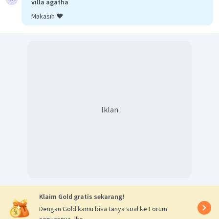
villa agatha
Makasih ❤️
Iklan
Klaim Gold gratis sekarang!
Dengan Gold kamu bisa tanya soal ke Forum
sepuasnya, lho.