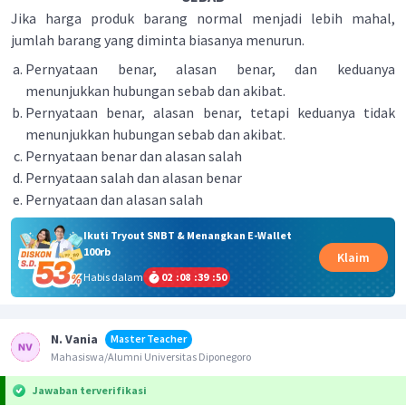
Jika harga produk barang normal menjadi lebih mahal,
jumlah barang yang diminta biasanya menurun.
Pernyataan benar, alasan benar, dan keduanya
menunjukkan hubungan sebab dan akibat.
Pernyataan benar, alasan benar, tetapi keduanya tidak
menunjukkan hubungan sebab dan akibat.
Pernyataan benar dan alasan salah
Pernyataan salah dan alasan benar
Pernyataan dan alasan salah
Ikuti Tryout SNBT & Menangkan E-Wallet
100rb
Klaim
Habis dalam
02
:
08
:
39
:
50
N. Vania
Master Teacher
Mahasiswa/Alumni Universitas Diponegoro
Jawaban terverifikasi