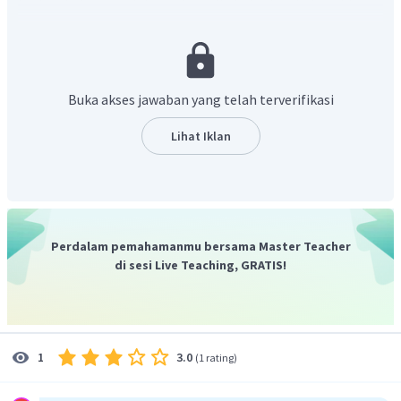
bertambah, permintaan juga ikut bertambah sehingga
nilai koefisien elastisitasnya positif
Alasan benar
. Pernyataan sesuai dengan hukum
permintaan.
Berdasarkan penjelasan tersebut maka pernyataan
Buka akses jawaban yang telah terverifikasi
benar dan alasan benar, tapi keduanya tidak
menunjukan hubungan sebab akibat
Lihat Iklan
Oleh karena itu, jawaban yang tepat adalah pilihan B.
Perdalam pemahamanmu bersama Master Teacher
di sesi Live Teaching, GRATIS!
3.0
1
(
1 rating
)