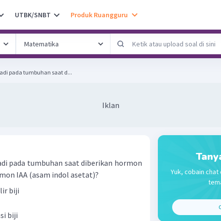
UTBK/SNBT
Produk Ruangguru
jadi pada tumbuhan saat d...
Iklan
Tany
adi pada tumbuhan saat diberikan hormon
Yuk, cobain chat 
rmon IAA (asam indol asetat)?
tema
ir biji
C
 biji