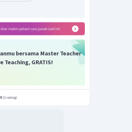
anmu bersama Master Teacher
ive Teaching, GRATIS!
.0
(
1 rating
)