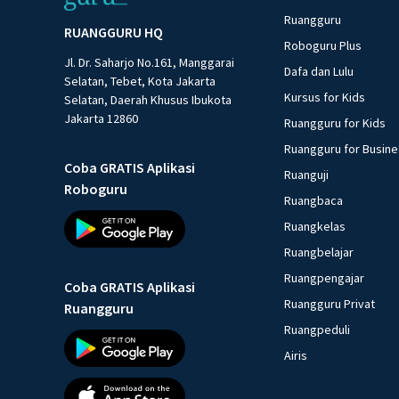
Ruangguru
RUANGGURU HQ
Roboguru Plus
Jl. Dr. Saharjo No.161, Manggarai
Dafa dan Lulu
Selatan, Tebet, Kota Jakarta
Kursus for Kids
Selatan, Daerah Khusus Ibukota
Jakarta 12860
Ruangguru for Kids
Ruangguru for Busin
Coba GRATIS Aplikasi
Ruanguji
Roboguru
Ruangbaca
Ruangkelas
Ruangbelajar
Ruangpengajar
Coba GRATIS Aplikasi
Ruangguru Privat
Ruangguru
Ruangpeduli
Airis