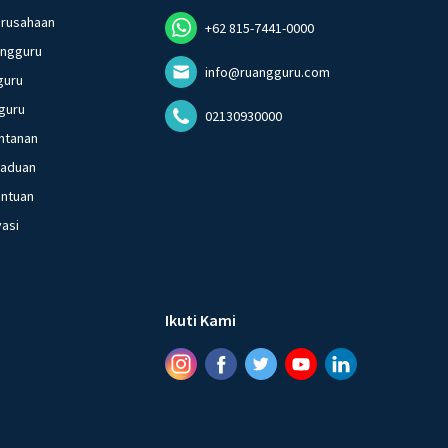
erusahaan
+62 815-7441-0000
angguru
info@ruangguru.com
guru
guru
02130930000
ntanan
gaduan
entuan
vasi
Ikuti Kami