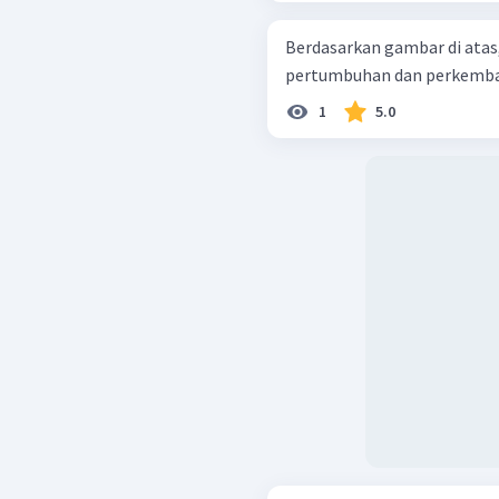
Berdasarkan gambar di ata
pertumbuhan dan perkemban
1
5.0