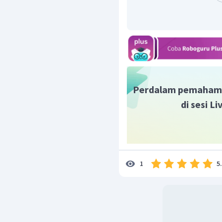
Perdalam pemaham
di sesi L
5
1