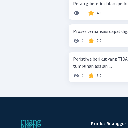
Peran giberelin dalam perke
1
4.6
Proses vernalisasi dapat di
1
0.0
Peristiwa berikut yang TID
tumbuhan adalah ....
1
2.0
Produk Ruanggur