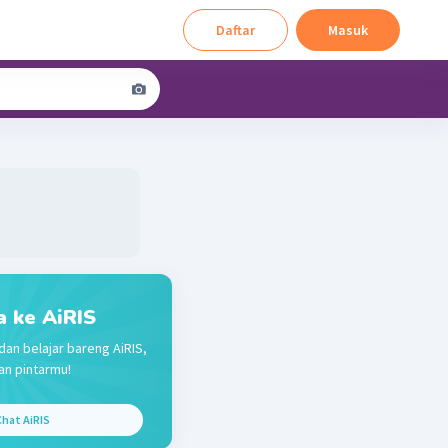
Daftar
Masuk
a ke AiRIS
dan belajar bareng AiRIS,
n pintarmu!
hat AiRIS