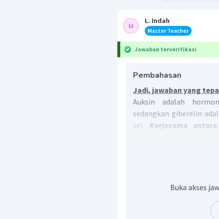
L. Indah
Master Teacher
Jawaban terverifikasi
Pembahasan
Jadi, jawaban yang tepa
Auksin adalah hormo
sedangkan giberelin ad
sel.
Kerjasama antara
hormon IAA (asam indo
terhadap proses peman
hormon tersebut bersif
yang dapat mendorong ak
Buka akses jaw