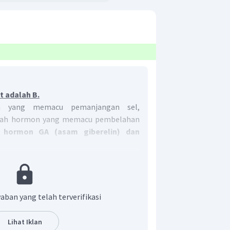
t adalah B.
n yang memacu pemanjangan sel,
alah hormon yang memacu pembelahan
 hormon GA (asam giberelin) dan
l asetat) pada tanaman berpengaruh
jangan sel.
Hal ini dikarenakan kedua
at merangsang proses pembelahan sel
tvitasi pertumbuhan tanaman.
aban yang telah terverifikasi
Lihat Iklan