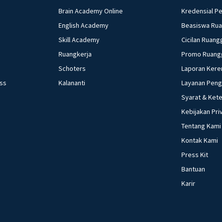
Brain Academy Online
Kredensial P
English Academy
Beasiswa Ru
Skill Academy
Cicilan Ruang
Ruangkerja
Promo Ruang
Schoters
Laporan Kere
ess
Kalananti
Layanan Pen
Syarat & Ket
Kebijakan Pri
Tentang Kami
Kontak Kami
Press Kit
Bantuan
Karir