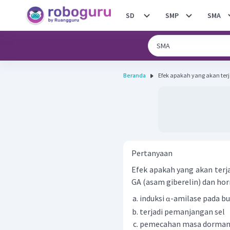
SD
SMP
SMA
Beranda
Efek apakah yang akan ter
Pertanyaan
Efek apakah yang akan terj
GA (asam giberelin) dan ho
induksi
-amilase pada bul
α
terjadi pemanjangan sel
pemecahan masa dormansi