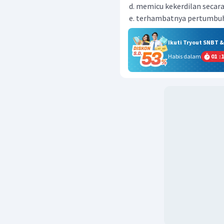
memicu kekerdilan secar
terhambatnya pertumbuha
Ikuti Tryout SNBT 
Habis dalam
01
:
1