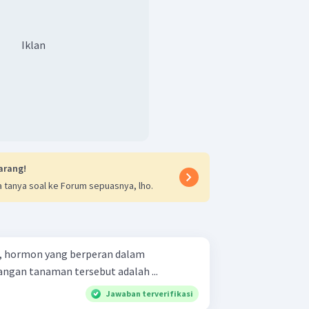
Iklan
arang!
 tanya soal ke Forum sepuasnya, lho.
s, hormon yang berperan dalam
gan tanaman tersebut adalah ...
Jawaban terverifikasi