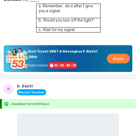
Ikuti Tryout SNBT & Menangkan E-Wallet
100rb
Klaim
Habis dalam
02
:
02
:
40
:
19
D. Danti
Master Teacher
Jawaban terverifikasi