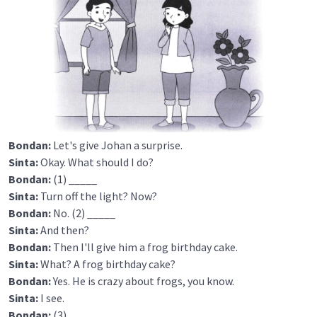
Bondan:
Let's give Johan a surprise.
Sinta:
Okay. What should I do?
Bondan:
(1) _____
Sinta:
Turn off the light? Now?
Bondan:
No. (2) _____
Sinta:
And then?
Bondan:
Then I'll give him a frog birthday cake.
Sinta:
What? A frog birthday cake?
Bondan:
Yes. He is crazy about frogs, you know.
Sinta:
I see.
Bondan:
(3) ____