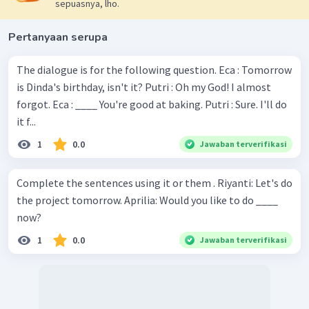
sepuasnya, lho.
Pertanyaan serupa
The dialogue is for the following question. Eca : Tomorrow
is Dinda's birthday, isn't it? Putri : Oh my God! I almost
forgot. Eca : ____ You're good at baking. Putri : Sure. I'll do
it f...
1
0.0
Jawaban terverifikasi
Complete the sentences using it or them . Riyanti: Let's do
the project tomorrow. Aprilia: Would you like to do ____
now?
1
0.0
Jawaban terverifikasi