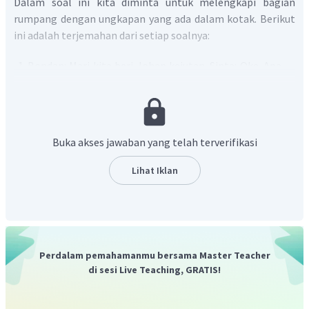
Dalam soal ini kita diminta untuk melengkapi bagian
rumpang dengan ungkapan yang ada dalam kotak. Berikut
ini adalah terjemahan dari setiap soalnya:
Bondan: Mari kita beri Johan kejutan. Sinta: Oke. Apa
yang harus saya lakukan? Bondan: (1) _____
Sinta: Matikan lampunya? Sekarang? Bondan: Tidak.
(2) _____
Sinta: Apa? Kue ulang tahun katak? Bondan: Ya. Dia
Buka akses jawaban yang telah terverifikasi
tergila-gila dengan katak, kau tahu. Sinta: Saya
mengerti. Bondan: (3) ___
Lihat Iklan
Dengan demikian, berdasarkan terjemahannya kita tahu
untuk nomor 1 dilengkapi dengan ungkapan meminta
tolong. Ungkapannya adalah
"Would you turn off the
light?"
Arti dari ungkapan tersebut yaitu, "Maukah kamu
Perdalam pemahamanmu bersama Master Teacher
mematikan lampunya?" Untuk nomor 2 dan 3 dilengkapi
di sesi Live Teaching, GRATIS!
dengan ungkapan meminta seseorang melakukan sesuatu.
Ungkapan untuk nomor 2 yaitu,
"Wait for my signal."
Arti