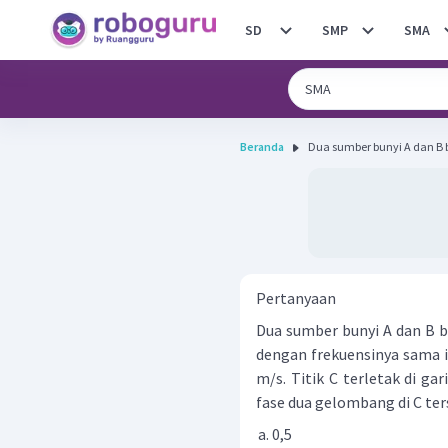
SD
SMP
SMA
Beranda
Dua sumber bunyi A dan B be
Pertanyaan
Dua sumber bunyi A dan B b
dengan frekuensinya sama i
m/s. Titik C terletak di ga
fase dua gelombang di C ters
0,5