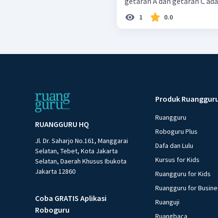
getaran A dan getaran C adala
1
0.0
Produk Ruanggur
Ruangguru
RUANGGURU HQ
Roboguru Plus
Jl. Dr. Saharjo No.161, Manggarai
Dafa dan Lulu
Selatan, Tebet, Kota Jakarta
Kursus for Kids
Selatan, Daerah Khusus Ibukota
Jakarta 12860
Ruangguru for Kids
Ruangguru for Busin
Coba GRATIS Aplikasi
Ruanguji
Roboguru
Ruangbaca