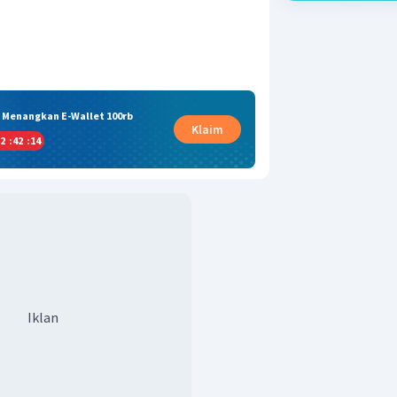
& Menangkan E-Wallet 100rb
Klaim
2
:
42
:
13
Iklan