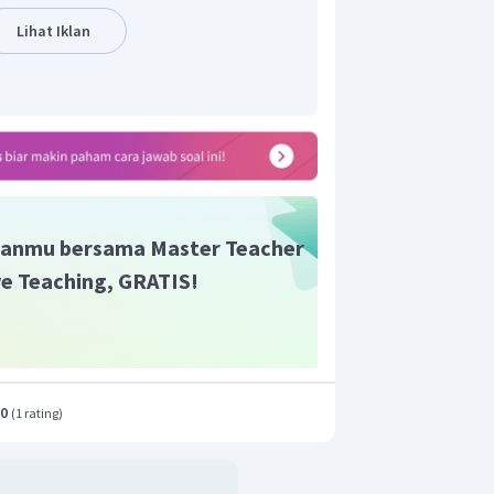
Lihat Iklan
edaan fase gelombang atau tahapan
tis, beda fase di dua titik dirumuskan
an dengan terlebih dahulu mencari nilai
anmu bersama Master Teacher
ive Teaching, GRATIS!
berjarak 7 m
(
−
)
(
3
−
4
)
1
x
x
=
−
=
=
0
,
5
CB
A
C
2
2
λ
i C sebesar 0,5.
.0
(
1 rating
)
t adalah A.