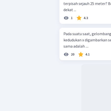
terpisah sejauh 25 meter? B
dekat ...
1
4.3
Pada suatu saat, gelombang 
kedudukan x digambarkan sebagai berikut. 
sama adalah ....
20
4.1