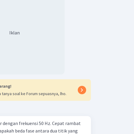
Iklan
arang!
 tanya soal ke Forum sepuasnya, lho.
 dengan frekuensi 50 Hz. Cepat rambat
pakah beda fase antara dua titik yang