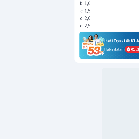
1,0
1,5
2,0
2,5
Ikuti Tryout SNBT 
Habis dalam
01
:
1