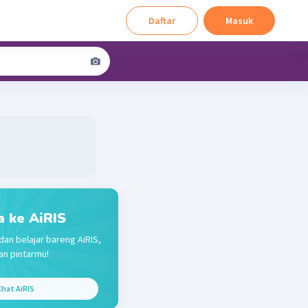
Daftar
Masuk
a ke AiRIS
dan belajar bareng AiRIS,
n pintarmu!
hat AiRIS