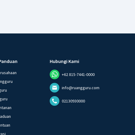
Panduan
Hubungi Kami
erusahaan
+62 815-7441-0000
angguru
info@ruangguru.com
guru
guru
02130930000
ntanan
gaduan
entuan
vasi