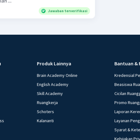
h ....
Jawaban terverifikasi
u
Produk Lainnya
Bantuan & 
Brain Academy Online
Kredensial P
English Academy
Beasiswa Ru
Skill Academy
Cicilan Ruang
Ruangkerja
Promo Ruang
Schoters
Laporan Kere
ess
Kalananti
Layanan Pen
Syarat & Ket
Kebijakan Pri