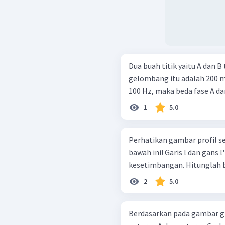
Dua buah titik yaitu A dan B
gelombang itu adalah 200 m
100 Hz, maka beda fase A dan 
1
5.0
Perhatikan gambar profil s
bawah ini! Garis l dan gans l' terletak sama jauhnya dari garis
kesetimbangan. Hitunglah bed
2
5.0
Berdasarkan pada gambar gr