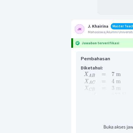
J. Khairina
Master Teac
Mahasiswa/Alumni Universita
Jawaban terverifikasi
Pembahasan
Diketahui:
=
7
m
X
A
B
=
4
m
X
A
C
=
3
m
X
CB
=
173
Hz
f
=
346
m
/
s
v
Ditanya:
Beda fase dua gelombang 
Buka akses jaw