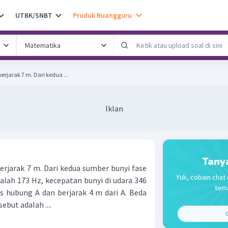
UTBK/SNBT
Produk Ruangguru
rjarak 7 m. Dari kedua ...
Iklan
Tany
erjarak 7 m. Dari kedua sumber bunyi fase
Yuk, cobain chat 
alah 173 Hz, kecepatan bunyi di udara 346
tema
ris hubung A dan berjarak 4 m dari A. Beda
ebut adalah ....
C