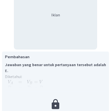
Iklan
Pembahasan
Jawaban yang benar untuk pertanyaan tersebut adalah
E.
Diketahui:
=
=
V
V
V
A
B
=
=
P
P
P
A
B
=
=
T
T
T
A
B
=
2
n
n
A
B
Ditanya: