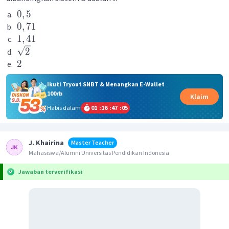
0
,
5
0
,
71
1
,
41
2
2
Ikuti Tryout SNBT & Menangkan E-Wallet
100rb
Klaim
Habis dalam
01
:
16
:
47
:
05
J. Khairina
Master Teacher
Mahasiswa/Alumni Universitas Pendidikan Indonesia
Jawaban terverifikasi