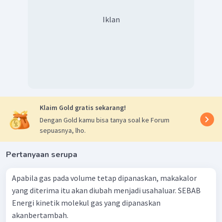
Diperoleh perbandingan energi kinetik A dan B adalah 2.
Dengan demikian. jawaban yang benar adalah E.
Iklan
Klaim Gold gratis sekarang!
Dengan Gold kamu bisa tanya soal ke Forum
sepuasnya, lho.
Pertanyaan serupa
Apabila gas pada volume tetap dipanaskan, makakalor
yang diterima itu akan diubah menjadi usahaluar. SEBAB
Energi kinetik molekul gas yang dipanaskan
akanbertambah.