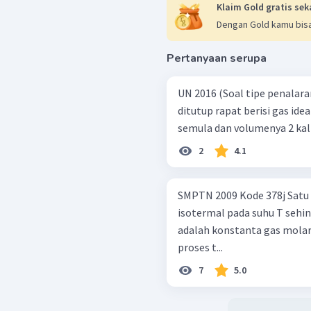
Klaim Gold gratis sek
Dengan Gold kamu bisa
Pertanyaan serupa
UN 2016 (Soal tipe penalaran dan logika) Dal
ditutup rapat berisi gas idea
semula dan volumenya 2 kali
2
4.1
SMPTN 2009 Kode 378j Satu mol gas ideal mengalami proses
isotermal pada suhu T sehin
adalah konstanta gas molar
proses t...
7
5.0