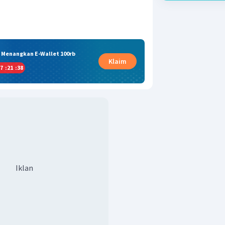
& Menangkan E-Wallet 100rb
Klaim
7
:
21
:
37
Iklan