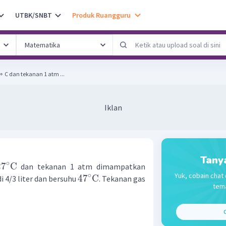
UTBK/SNBT
Produk Ruangguru
 ∘ C dan tekanan 1 atm ...
Iklan
Tany
∘
2
7
C
dan tekanan 1 atm dimampatkan
Yuk, cobain chat 
∘
4
7
C
 4/3 liter dan bersuhu
. Tekanan gas
tema
C