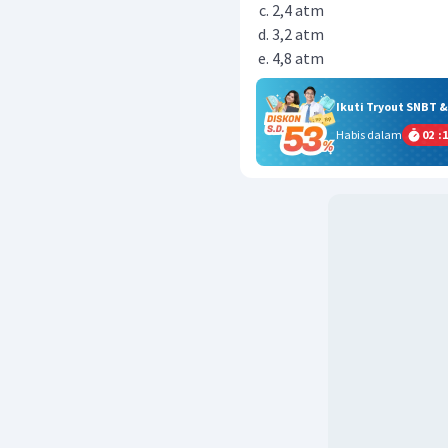
2,4 atm
3,2 atm
4,8 atm
Ikuti Tryout SNBT 
Habis dalam
02
:
1