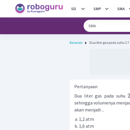
SD
SMP
SMA
Beranda
Dua liter gas pada suhu 2 7
Pertanyaan
Dua liter gas pada suhu
sehingga volumenya menjadi
akan menjadi ...
1,2 atm
1,6 atm