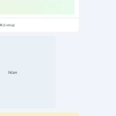
(
)
h proses
sebesar 1,6 atm.
P
2
al ini jawaban yang benar adalah B.
.0
(
2 rating
)
Iklan