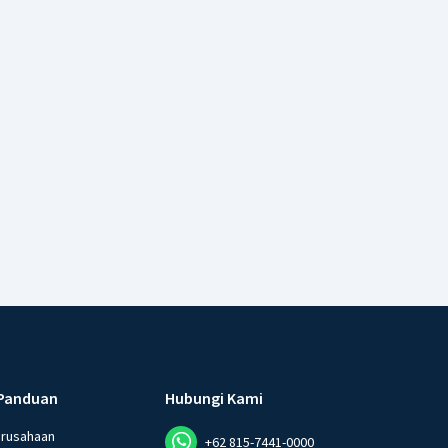
Panduan
Hubungi Kami
erusahaan
+62 815-7441-0000