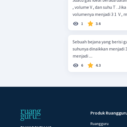
Suatu gas ideal berada dal
, volume V , dan suhu T . Jika
volumenya menjadi 3 1 ​ V ,
1
3.6
Sebuah bejana yang berisi g
suhunya dinaikkan menjadi 3
menjadi ....
6
4.3
Produk Ruanggur
Ruangguru