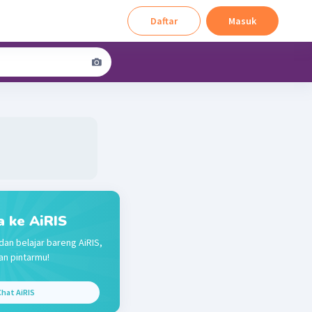
Daftar
Masuk
a ke AiRIS
dan belajar bareng AiRIS,
n pintarmu!
hat AiRIS