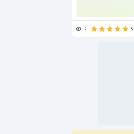
=
1
,
6
atm
P
2
Jadi, tekanan gas setela
Oleh karena itu, pada so
5
2