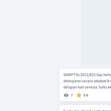
SNMPTN/2012/832 Gas helium ( γ = 5/3) pada suhu 300 K dan tekanan 1
diekspansi secara adiabatik
delapan kali semula. Suhu akh
7
5.0