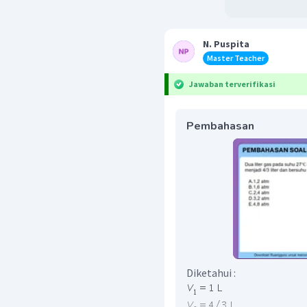
N. Puspita
Master Teacher
Jawaban terverifikasi
Pembahasan
Diketahui :