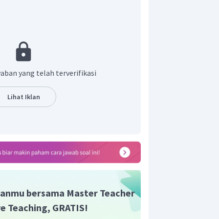
(
)
ses
?
P
2
aban yang telah terverifikasi
l ini, kita gunakan konsep dari Hukum
enyatakan bahwa,
Lihat Iklan
 maka secara matematis, persamaan dari
isa kita nyatakan menjadi,
samaan
diatas
,
kita
peroleh
:
anmu bersama Master Teacher
ive Teaching, GRATIS!