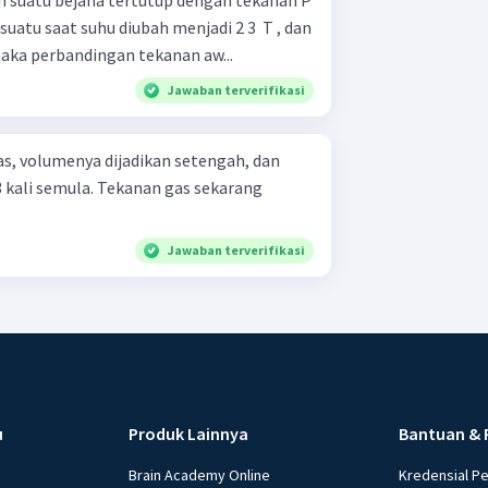
am suatu bejana tertutup dengan tekanan P
 suatu saat suhu diubah menjadi 2 3 ​ T , dan
 maka perbandingan tekanan aw...
Jawaban terverifikasi
as, volumenya dijadikan setengah, dan
 kali semula. Tekanan gas sekarang
Jawaban terverifikasi
u
Produk Lainnya
Bantuan & 
Brain Academy Online
Kredensial P