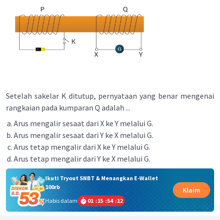
Setelah sakelar K ditutup, pernyataan yang benar mengenai
rangkaian pada kumparan Q adalah ...
Arus mengalir sesaat dari X ke Y melalui G.
Arus mengalir sesaat dari Y ke X melalui G.
Arus tetap mengalir dari X ke Y melalui G.
Arus tetap mengalir dari Y ke X melalui G.
Ikuti Tryout SNBT & Menangkan E-Wallet
100rb
Klaim
Habis dalam
01
:
15
:
54
:
12