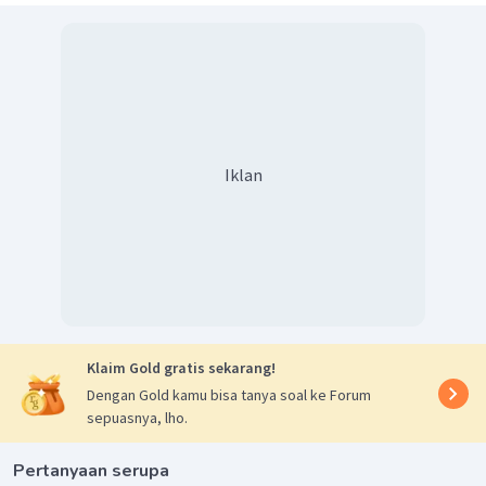
Iklan
Klaim Gold gratis sekarang!
Dengan Gold kamu bisa tanya soal ke Forum
sepuasnya, lho.
Pertanyaan serupa