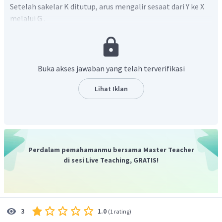
Setelah sakelar K ditutup, arus mengalir sesaat dari Y ke X
melalui G
.
Jadi,jawaban yang benar adalah B.
Buka akses jawaban yang telah terverifikasi
Lihat Iklan
Perdalam pemahamanmu bersama Master Teacher
di sesi Live Teaching, GRATIS!
1.0
3
(
1 rating
)