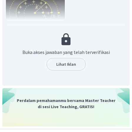
Kuat medan listrik pada bola konduktor:
Buka akses jawaban yang telah terverifikasi
- titik A:
Lihat Iklan
- titik B:
- titik C:
Perdalam pemahamanmu bersama Master Teacher
di sesi Live Teaching, GRATIS!
Potensial listrik pada bola konduktor:
- titik A: