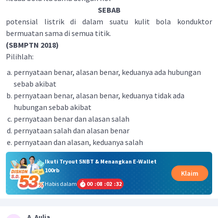
SEBAB
potensial listrik di dalam suatu kulit bola konduktor
bermuatan sama di semua titik.
(SBMPTN 2018)
Pilihlah:
pernyataan benar, alasan benar, keduanya ada hubungan
sebab akibat
pernyataan benar, alasan benar, keduanya tidak ada
hubungan sebab akibat
pernyataan benar dan alasan salah
pernyataan salah dan alasan benar
pernyataan dan alasan, keduanya salah
Ikuti Tryout SNBT & Menangkan E-Wallet
100rb
Klaim
Habis dalam
00
:
08
:
02
:
32
A. Aulia