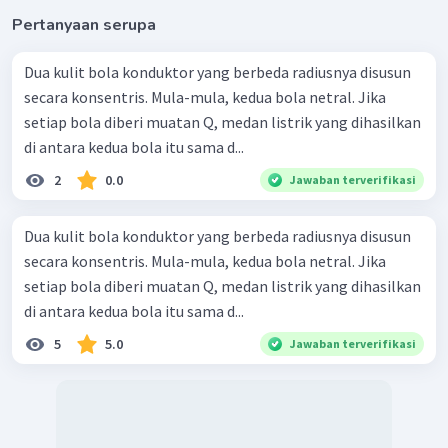
Karena pernyataan salah dan alasan benar, jawaban
Pertanyaan serupa
yang tepat adalah D.
Dua kulit bola konduktor yang berbeda radiusnya disusun
secara konsentris. Mula-mula, kedua bola netral. Jika
setiap bola diberi muatan Q, medan listrik yang dihasilkan
di antara kedua bola itu sama d...
2
0.0
Jawaban terverifikasi
Dua kulit bola konduktor yang berbeda radiusnya disusun
secara konsentris. Mula-mula, kedua bola netral. Jika
setiap bola diberi muatan Q, medan listrik yang dihasilkan
di antara kedua bola itu sama d...
5
5.0
Jawaban terverifikasi