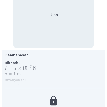
Iklan
Pembahasan
Diketahui:
−
7
=
2
×
1
0
N
F
=
1
m
a
Ditanyakan:
=
...
?
I
Jawaban:
Gaya magnet atau disebut juga gaya Lorentz adalah gaya
yang bekerja pada sebuah penghantar berarus listrik