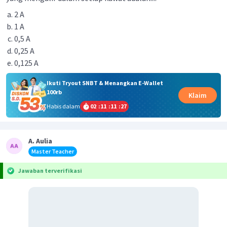
2 A
1 A
0,5 A
0,25 A
0,125 A
Ikuti Tryout SNBT & Menangkan E-Wallet
100rb
Klaim
Habis dalam
02
:
11
:
11
:
27
A. Aulia
Master Teacher
Jawaban terverifikasi