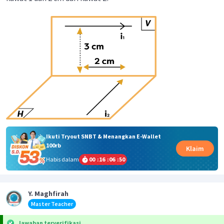
Ikuti Tryout SNBT & Menangkan E-Wallet
100rb
Klaim
Habis dalam
00
:
16
:
06
:
50
Y. Maghfirah
Master Teacher
Jawaban terverifikasi