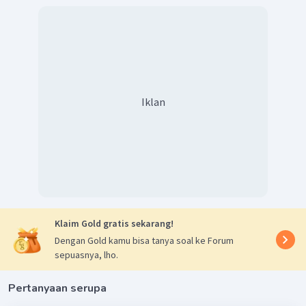
Resultan
Karena membentuk sudut 90° maka resultannya:
Iklan
Jadi, medan magnet di titik yang berjarak 3 cm dari
kawat 1 dan 2 cm dari kawat 1 adalah
.
Klaim Gold gratis sekarang!
Dengan Gold kamu bisa tanya soal ke Forum
sepuasnya, lho.
Pertanyaan serupa