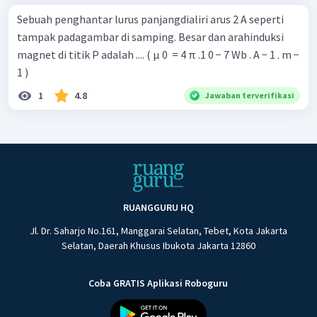
Sebuah penghantar lurus panjangdialiri arus 2 A seperti
tampak padagambar di samping. Besar dan arahinduksi
magnet di titik P adalah .... ( μ 0 ​ = 4 π .1 0 − 7 Wb . A − 1 . m −
1 )
1
4.8
Jawaban terverifikasi
RUANGGURU HQ
Jl. Dr. Saharjo No.161, Manggarai Selatan, Tebet, Kota Jakarta
Selatan, Daerah Khusus Ibukota Jakarta 12860
Coba GRATIS Aplikasi Roboguru