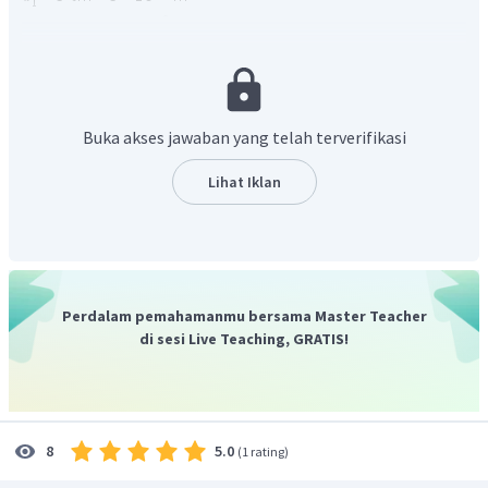
Ditanya
Medan magnet di titik yang berjarak 3 cm dari kawat 1 dan 2
cm dari kawat 1? (titik
P
)
Penyelesaian
Buka akses jawaban yang telah terverifikasi
Dengan menggunakan persamaan medan magnet pada
kawat lurus panjang, maka:
Lihat Iklan
Medan Magnet pada titik yang berjarak 3 cm
Perdalam pemahamanmu bersama Master Teacher
di sesi Live Teaching, GRATIS!
Medan magnet pada titik yang berjarak 2 cm
5.0
8
(
1 rating
)