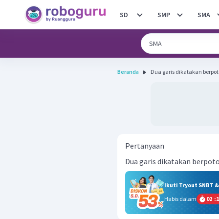
SD
SMP
SMA
Beranda
Dua garis dikatakan berpoto
Pertanyaan
Dua garis dikatakan berpoto
Ikuti Tryout SNBT 
Habis dalam
02
:
1