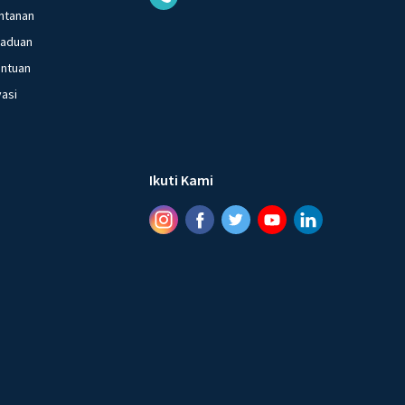
ntanan
gaduan
entuan
vasi
Ikuti Kami