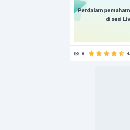
Perdalam pemaham
di sesi L
4
6