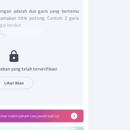
tongan adalah dua garis yang bertemu
namakan titik potong. Contoh 2 garis
ai berikut.
aban yang telah terverifikasi
Lihat Iklan
s AB dan garis CD berpotongan di titik O
kan berpotongan, jika memiliki titik