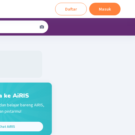
Daftar
Masuk
a ke AiRIS
dan belajar bareng AiRIS,
n pintarmu!
hat AiRIS