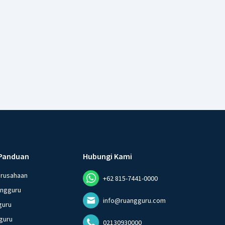
Panduan
Hubungi Kami
erusahaan
+62 815-7441-0000
angguru
info@ruangguru.com
guru
guru
02130930000