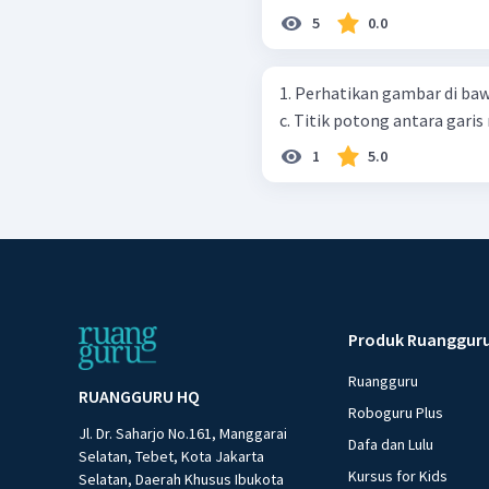
5
0.0
1. Perhatikan gambar di bawah ini Pada gambar di atas,
c. Titik potong antara garis 
1
5.0
Produk Ruanggur
Ruangguru
RUANGGURU HQ
Roboguru Plus
Jl. Dr. Saharjo No.161, Manggarai
Dafa dan Lulu
Selatan, Tebet, Kota Jakarta
Kursus for Kids
Selatan, Daerah Khusus Ibukota