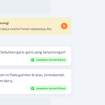
arang!
 tanya soal ke Forum sepuasnya, lho.
Perhatikan gambar berikut! Sebutkan garis-garis yang berpotongan!
Jawaban terverifikasi
 tentukanlah:
 m dan q
Jawaban terverifikasi