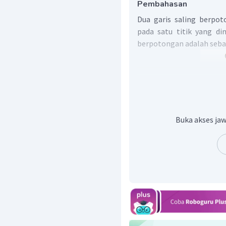
Pembahasan
Dua garis saling berpo
pada satu titik yang di
berpotongan adalah sebag
Buka akses jaw
Pada gambar di atas, gari
(satu titik).
Jadi, dua garis dikata
potong sebanyak satu.