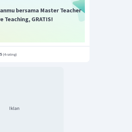
anmu bersama Master Teacher
ive Teaching, GRATIS!
.5
(
4 rating
)
Iklan