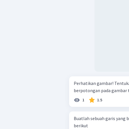
Perhatikan gambar! Tentukan manakah garis sejajar dan garis
berpotongan pada gambar t
1
1.5
Buatlah sebuah garis yang 
berikut