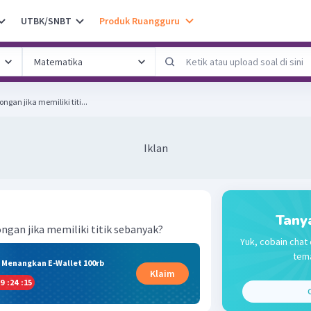
UTBK/SNBT
Produk Ruangguru
ngan jika memiliki titi...
Iklan
Tany
ngan jika memiliki titik sebanyak?
Yuk, cobain chat 
tema
& Menangkan E-Wallet 100rb
Klaim
9
:
24
:
15
C