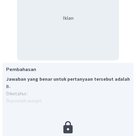
Iklan
Pembahasan
Jawaban yang benar untuk pertanyaan tersebut adalah
B.
Diketahui :
Dua celah sempit
d
= 0,2 mm
m
= 3
p
= 7,5
mm
L
= 2 m = 2000 mm