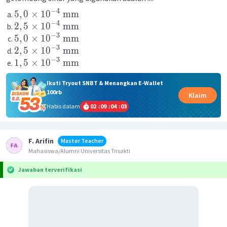
−
4
5
,
0
×
1
0
mm
−
4
2
,
5
×
1
0
mm
−
3
5
,
0
×
1
0
mm
−
3
2
,
5
×
1
0
mm
−
3
1
,
5
×
1
0
mm
Ikuti Tryout SNBT & Menangkan E-Wallet
100rb
Klaim
Habis dalam
02
:
09
:
04
:
03
F. Arifin
Master Teacher
Mahasiswa/Alumni Universitas Trisakti
Jawaban terverifikasi