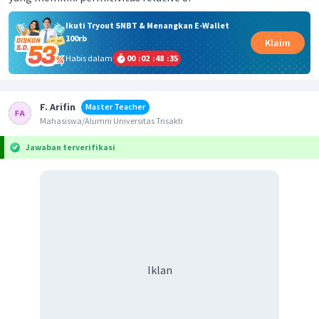
Ikuti Tryout SNBT & Menangkan E-Wallet
100rb
Klaim
Habis dalam
00
:
02
:
48
:
35
F. Arifin
Master Teacher
Mahasiswa/Alumni Universitas Trisakti
Jawaban terverifikasi
Iklan