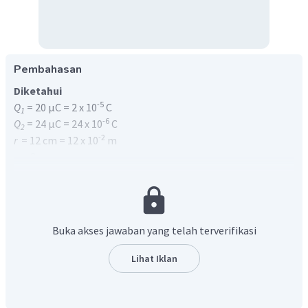
Pembahasan
Diketahui
-5
Q
= 20 µC = 2 x 10
C
1
-6
Q
= 24 µC = 24 x 10
C
2
-2
r
= 12 cm = 12 x 10
m
= 3
ε
Ditanyakan
Gaya (
F
)
Jawab
Gaya yang bekerja pada kedua muatan tersebut dapat
Buka akses jawaban yang telah terverifikasi
dihitung menggunakan persamaan dari
Hukum Coulomb
yaitu:
Lihat Iklan
k
Q
Q
1
2
=
×
F
2
ε
r
dimana: