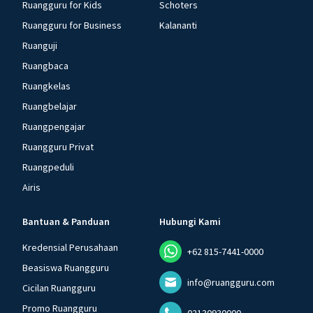
Ruangguru for Kids
Schoters
Ruangguru for Business
Kalananti
Ruanguji
Ruangbaca
Ruangkelas
Ruangbelajar
Ruangpengajar
Ruangguru Privat
Ruangpeduli
Airis
Bantuan & Panduan
Hubungi Kami
Kredensial Perusahaan
+62 815-7441-0000
Beasiswa Ruangguru
info@ruangguru.com
Cicilan Ruangguru
Promo Ruangguru
02130930000