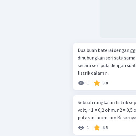
Dua buah baterai dengan g
dihubungkan seri satu sama
secara seri pula dengan sua
listrik dalam r...
1
3.8
Sebuah rangkaian listrik seper
volt, r 1 = 0,2 ohm, r 2 = 0,5 ohm dan R
1
4.5