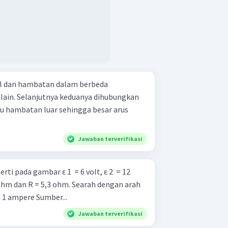
gl dan hambatan dalam berbeda
 lain. Selanjutnya keduanya dihubungkan
tu hambatan luar sehingga besar arus
Jawaban terverifikasi
ti pada gambar ε 1 ​ = 6 volt, ε 2 ​ = 12
 = 5,3 ohm. Searah dengan arah
putaran jarum jam Besarnya 1 ampere Sumber...
Jawaban terverifikasi