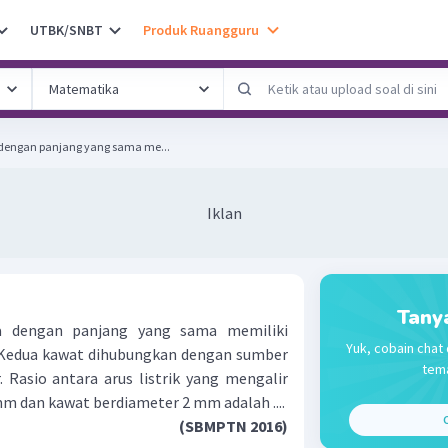
UTBK/SNBT
Produk Ruangguru
dengan panjang yang sama me...
Iklan
Tany
 dengan panjang yang sama memiliki
Yuk, cobain chat 
Kedua kawat dihubungkan dengan sumber
tema
Rasio antara arus listrik yang mengalir
m dan kawat berdiameter 2 mm adalah ....
C
(SBMPTN 2016)