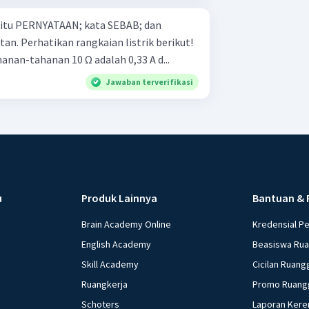
 yaitu PERNYATAAN; kata SEBAB; dan
k berikut!
anan-tahanan 10 Ω adalah 0,33 A d...
Jawaban terverifikasi
u
Produk Lainnya
Bantuan & 
Brain Academy Online
Kredensial P
English Academy
Beasiswa Ru
Skill Academy
Cicilan Ruang
Ruangkerja
Promo Ruang
Schoters
Laporan Kere