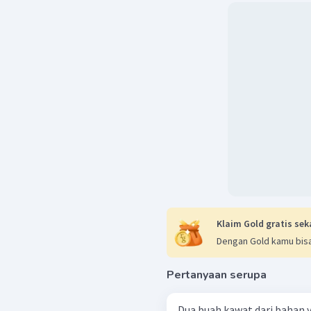
(
)
=
2
I
b
1
I
a
=
4
I
b
Dengan demikian, rasio 
1
dan besar adalah
4
Jadi, jawaban yang tepa
Klaim Gold gratis sek
Dengan Gold kamu bisa
Pertanyaan serupa
Dua buah kawat dari bahan 