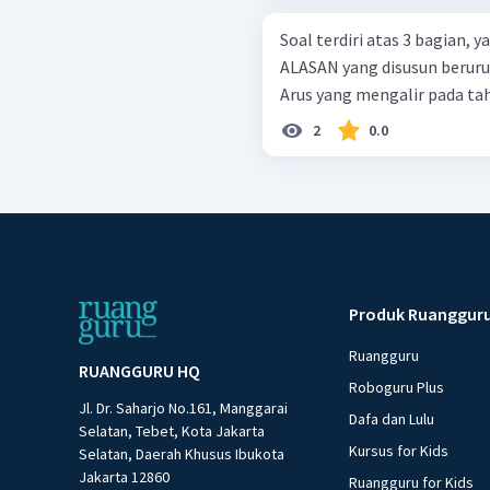
Soal terdiri atas 3 bagian,
ALASAN yang disusun berurutan. Perhatikan rangkaian listri
Arus yang mengalir pada tah
2
0.0
Produk Ruanggur
Ruangguru
RUANGGURU HQ
Roboguru Plus
Jl. Dr. Saharjo No.161, Manggarai
Dafa dan Lulu
Selatan, Tebet, Kota Jakarta
Kursus for Kids
Selatan, Daerah Khusus Ibukota
Jakarta 12860
Ruangguru for Kids