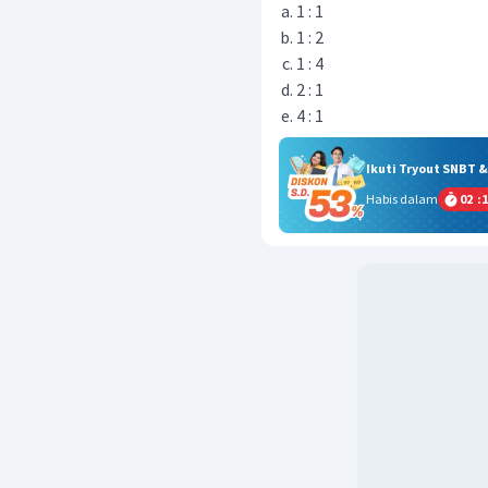
1 : 1
1 : 2
1 : 4
2 : 1
4 : 1
Ikuti Tryout SNBT 
Habis dalam
02
:
1