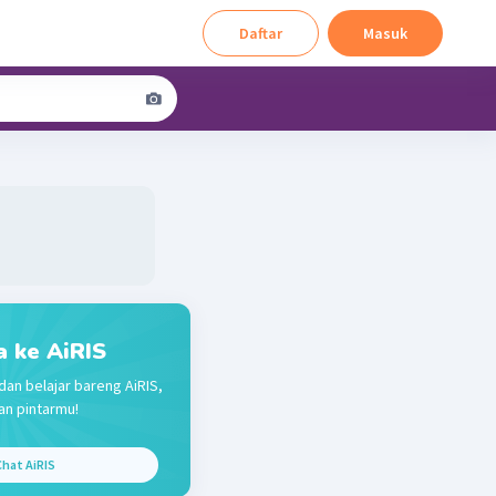
Daftar
Masuk
a ke AiRIS
dan belajar bareng AiRIS,
n pintarmu!
hat AiRIS