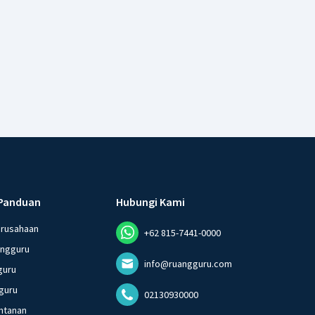
Panduan
Hubungi Kami
erusahaan
+62 815-7441-0000
angguru
info@ruangguru.com
guru
guru
02130930000
ntanan