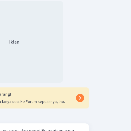
kuat arus listrik antara kawat kecil
Iklan
t adalah C
arang!
 tanya soal ke Forum sepuasnya, lho.
yang sama dan memiliki panjang yang