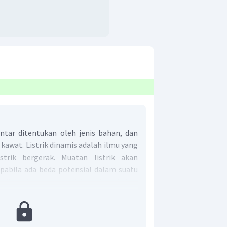
tar ditentukan oleh jenis bahan, dan
 kawat. Listrik dinamis adalah ilmu yang
trik bergerak. Muatan listrik akan
abila ada beda potensial dalam suatu
disebut rangkaian listrik. Arus listrik
titik potensial yang lebih tinggi ke titik
ndah ketika kedua titik terhubung ke
engertian kuat arus listrik adalah