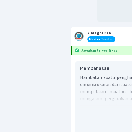
Y. Maghfirah
Master Teacher
Jawaban terverifikasi
Pembahasan
Hambatan suatu penghan
dimensi ukuran dari suatu
mempelajari muatan lis
mengalami pergerakan ap
rangkaian tertentu yang 
yakni dapat mengalir dari 
potensial yang lebih re
rangkaian tertutup. P