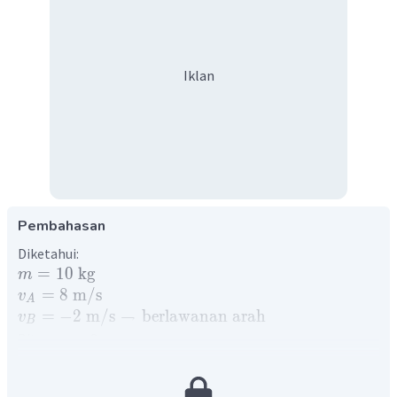
Iklan
Pembahasan
Diketahui:
=
10
kg
m
=
8
m
/
s
v
A
=
−
2
m
/
s
→
berlawanan
arah
v
B
Ditanya:
v
= ?
'
Pembahasan:
Untuk menyelesaikan soal ini dapat digunakan persamaan