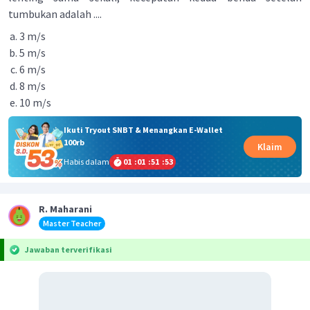
tumbukan adalah ....
3 m/s
5 m/s
6 m/s
8 m/s
10 m/s
Ikuti Tryout SNBT & Menangkan E-Wallet
100rb
Klaim
Habis dalam
01
:
01
:
51
:
53
R. Maharani
Master Teacher
Jawaban terverifikasi