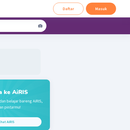
Daftar
Masuk
a ke AiRIS
dan belajar bareng AiRIS,
n pintarmu!
hat AiRIS