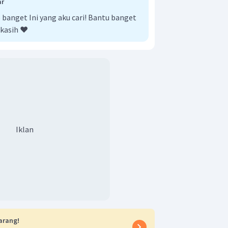
ar
anget Ini yang aku cari! Bantu banget
kasih ❤️
Iklan
arang!