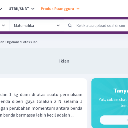
UTBK/SNBT
Produk Ruangguru
n 1 kg diam di atas suat...
Iklan
Tany
dan 1 kg diam di atas suatu permukaan
Yuk, cobain chat 
 benda diberi gaya tolakan 2 N selama 1
tema
dingan perubahan momentum antara benda
benda bermassa lebih kecil adalah ....
C