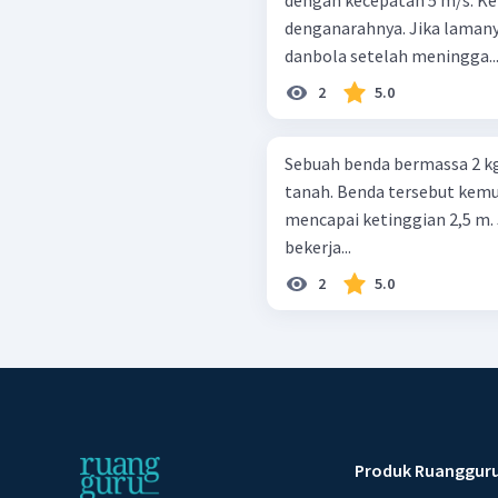
denganarahnya. Jika laman
danbola setelah meningga..
2
5.0
Sebuah benda bermassa 2 kg 
tanah. Benda tersebut kemud
mencapai ketinggian 2,5 m. 
bekerja...
2
5.0
Produk Ruanggur