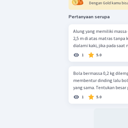
Dengan Gold kamu bisa
Pertanyaan serupa
Alung yang memiliki massa 
2,5 m di atas matras tanpa kecepatan awal. 
dialami kaki, jika pada saat 
1
5.0
Bola bermassa 0,2 kg dilem
membentur dinding lalu bol
yang sama. Tentukan besar
1
5.0