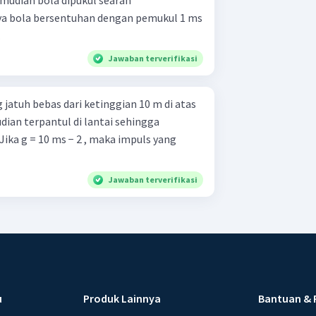
ya bola bersentuhan dengan pemukul 1 ms
.
Jawaban terverifikasi
jatuh bebas dari ketinggian 10 m di atas
ian terpantul di lantai sehingga
Jika g = 10 ms − 2 , maka impuls yang
Jawaban terverifikasi
u
Produk Lainnya
Bantuan & 