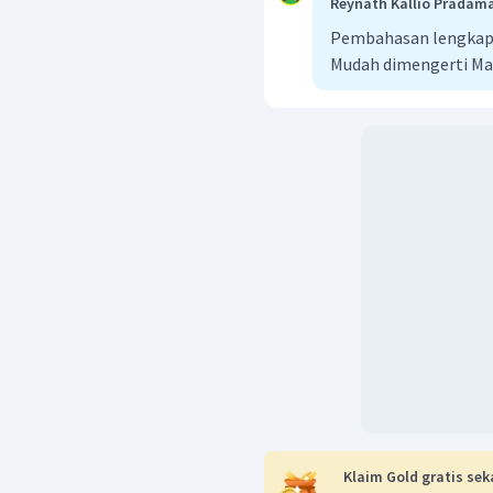
Reynath Kallio Pradam
Pembahasan lengkap b
Mudah dimengerti Ma
Klaim Gold gratis sek