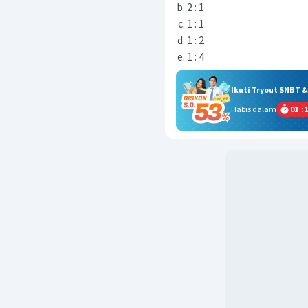
2 : 1
1 : 1
1 : 2
1 : 4
Ikuti Tryout SNBT 
Habis dalam
01
:
1