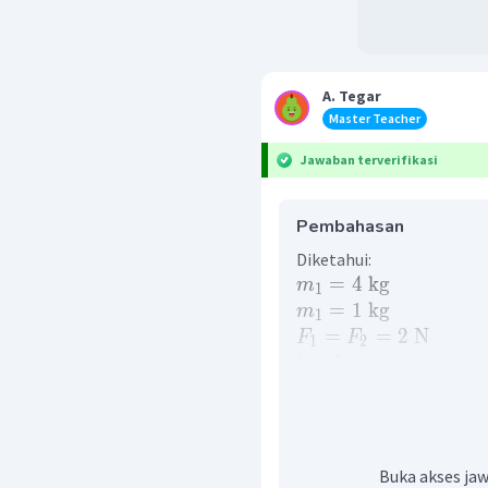
A. Tegar
Master Teacher
Jawaban terverifikasi
Pembahasan
Diketahui:
=
4
kg
m
1
=
1
kg
m
1
=
=
2
N
F
F
1
2
=
1
s
t
△
:
△
Ditanya:
= ?
p
p
1
2
Pembahasan:
Impuls merupakan per
benda, sehingga:
Buka akses jaw