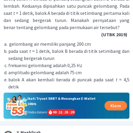
lembah. Keduanya dipisahkan satu puncak gelombang. Pada
saat
t
= 1 detik, balok A berada di titik setimbang pertama kali
dan sedang bergerak turun. Manakah pernyataan yang
benar tentang gelombang pada permukaan air tersebut?
(UTBK 2019)
gelombang air memiliki panjang 200 cm
pada saat
t
= 1 detik, balok B berada di titik setimbang dan
sedang bergerak turun
frekuensi gelombang adalah 0,25 Hz
amplitudo gelombang adalah 75 cm
balok A akan kembali berada di puncak pada saat
t
= 4,5
detik
Ikuti Tryout SNBT & Menangkan E-Wallet
100rb
Klaim
Habis dalam
00
:
11
:
25
:
29
Y. Maghfirah