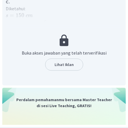
C.
Diketahui:
=
150
s
c
m
=
...
?
Ditanyakan:
y
Gelombang dapat didefinisikan sebagai getaran yang
merambat. Berdasarkan arah rambat dan arah getarnya,
gelombang terbagi menjadi gelombang longitudinal dan
gelombang transversal. Gelombang longitudinal dicirikan
Buka akses jawaban yang telah terverifikasi
dengan adanya rapatan dan renggangan sementara
gelombang transversal dicirikan dengan adanya puncak dan
Lihat Iklan
lembah. Pada permasalahan ini, benda A berada di puncak
dan benda B berada di lembah. Diantara keduanya terdapat
satu puncak gelombang sehingga:
Perdalam pemahamanmu bersama Master Teacher
di sesi Live Teaching, GRATIS!