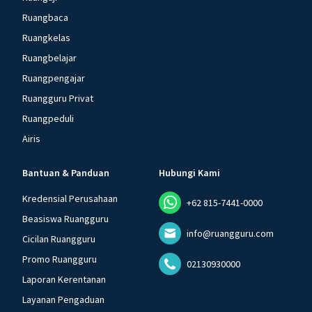
Ruangbaca
Ruangkelas
Ruangbelajar
Ruangpengajar
Ruangguru Privat
Ruangpeduli
Airis
Bantuan & Panduan
Hubungi Kami
Kredensial Perusahaan
+62 815-7441-0000
Beasiswa Ruangguru
info@ruangguru.com
Cicilan Ruangguru
Promo Ruangguru
02130930000
Laporan Kerentanan
Layanan Pengaduan