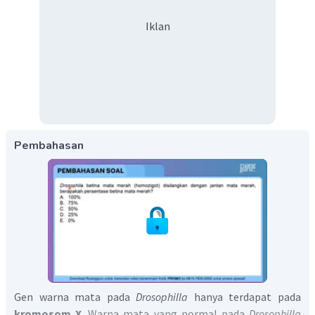
Iklan
Pembahasan
Gen warna mata pada
Drosophilla
hanya terdapat pada
kromosom X
. Warna mata yang normal pada
Drosophilla