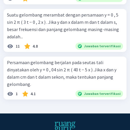
Suatu gelombang merambat dengan persamaan y = 0 , 5
sin 2 π ( 3 t − 0 , 2 x ) . Jika y dan x dalam m dan t dalam s,
besar frekuensi dan panjang gelombang masing-masing
adalah...
11
4.8
Jawaban terverifikasi
Persamaan gelombang berjalan pada seutas tali
dinyatakan oleh y = 0 , 04 sin 2 π ( 40 t − 5 x ) .Jika x dan y
dalam cm dan t dalam sekon, maka tentukan panjang
gelombang.
1
4.1
Jawaban terverifikasi