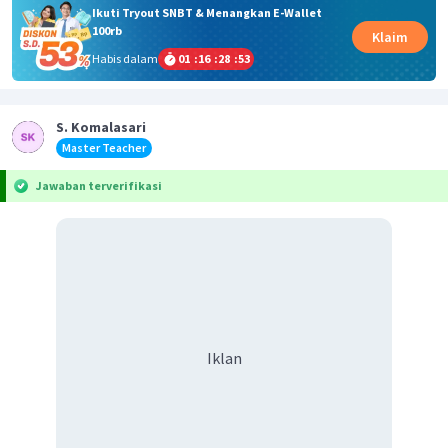
Ikuti Tryout SNBT & Menangkan E-Wallet
100rb
Klaim
Habis dalam
01
:
16
:
28
:
53
S. Komalasari
Master Teacher
Jawaban terverifikasi
Iklan