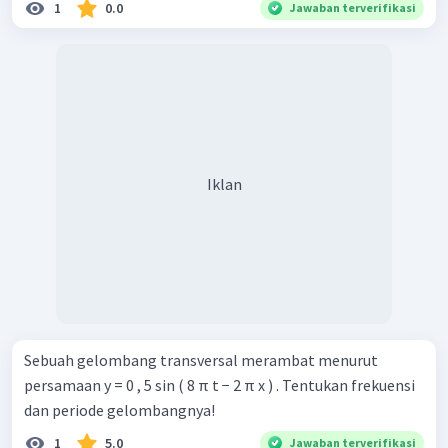
1
0.0
Jawaban terverifikasi
Iklan
Sebuah gelombang transversal merambat menurut
persamaan y = 0 , 5 sin ( 8 π t − 2 π x ) . Tentukan frekuensi
dan periode gelombangnya!
1
5.0
Jawaban terverifikasi