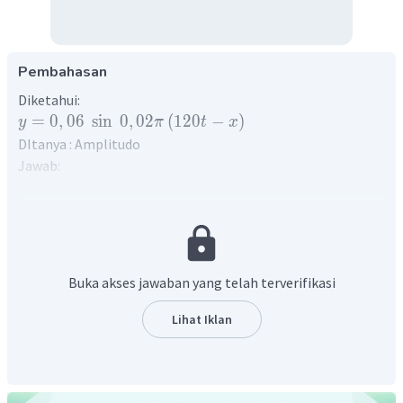
Pembahasan
Diketahui:
=
0
,
06
sin
0
,
02
(
120
−
)
y
π
t
x
DItanya : Amplitudo
Jawab:
Amplitudo merupakan simpangan terjauh dari garis
kesetimbangan dalam suatu gelombang. Persamaan
gelombang secara umum dirumuskan sebagai berikut:
=
±
sin
(
±
)
y
A
ω
t
k
x
Oleh karena itu, besar amplitudo pada persamaan
Buka akses jawaban yang telah terverifikasi
gelombang tersebut adalah 0,06 cm.
Lihat Iklan