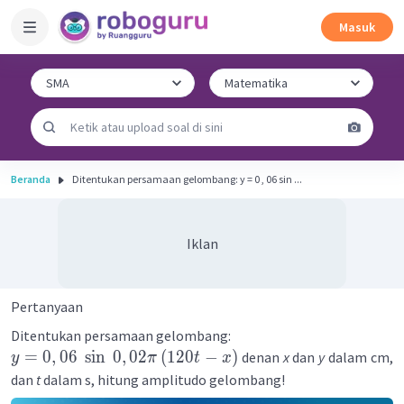
Masuk
Beranda
Ditentukan persamaan gelombang: y = 0 , 06 sin ...
Iklan
Pertanyaan
Ditentukan persamaan gelombang:
=
0
,
06
sin
0
,
02
(
120
−
)
denan
x
dan
y
dalam cm,
y
π
t
x
dan
t
dalam s, hitung amplitudo gelombang!