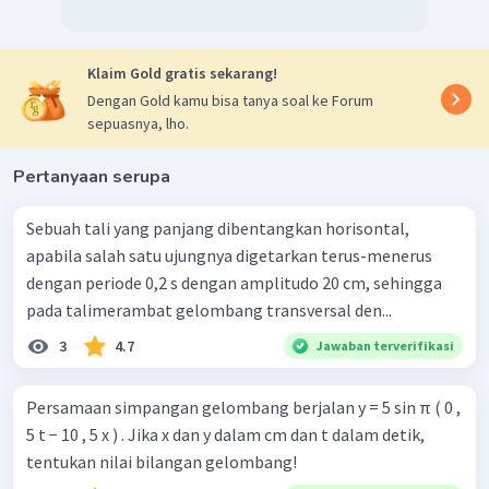
Klaim Gold gratis sekarang!
Dengan Gold kamu bisa tanya soal ke Forum
sepuasnya, lho.
Pertanyaan serupa
Sebuah tali yang panjang dibentangkan horisontal,
apabila salah satu ujungnya digetarkan terus-menerus
dengan periode 0,2 s dengan amplitudo 20 cm, sehingga
pada talimerambat gelombang transversal den...
3
4.7
Jawaban terverifikasi
Persamaan simpangan gelombang berjalan y = 5 sin π ( 0 ,
5 t − 10 , 5 x ) . Jika x dan y dalam cm dan t dalam detik,
tentukan nilai bilangan gelombang!