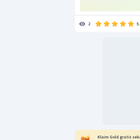
5
2
Klaim Gold gratis sek