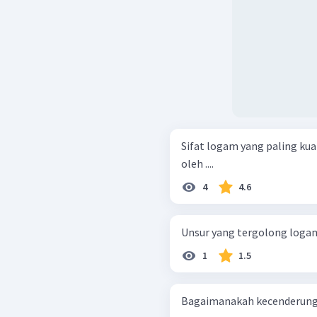
Sifat logam yang paling kuat
oleh ....
4
4.6
Unsur yang tergolong logam 
1
1.5
Bagaimanakah kecenderunga