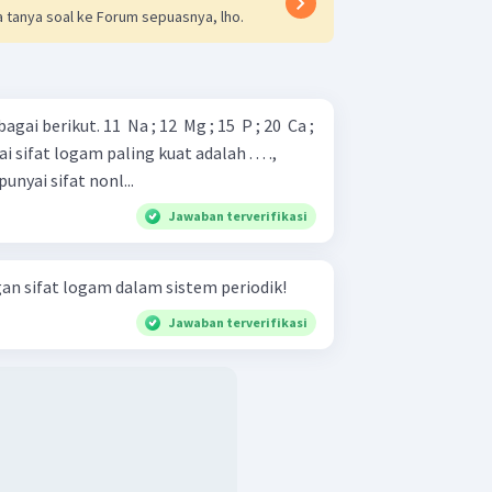
 tanya soal ke Forum sepuasnya, lho.
2 ​ Mg ; 15 ​ P ; 20 ​ Ca ;
nyai sifat nonl...
Jawaban terverifikasi
n sifat logam dalam sistem periodik!
Jawaban terverifikasi