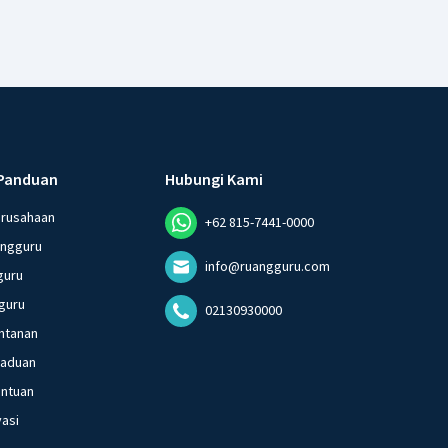
Panduan
Hubungi Kami
erusahaan
+62 815-7441-0000
angguru
info@ruangguru.com
guru
guru
02130930000
ntanan
gaduan
entuan
vasi