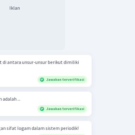
Iklan
 di antara unsur-unsur berikut dimiliki
Jawaban terverifikasi
adalah ...
Jawaban terverifikasi
n sifat logam dalam sistem periodik!