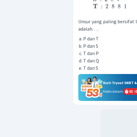
T
:
2
8
8
1
Unsur yang paling bersifat
adalah. . . .
P dan T
P dan S
T dan P
T dan Q
T dan S
Ikuti Tryout SNBT 
Habis dalam
01
:
0