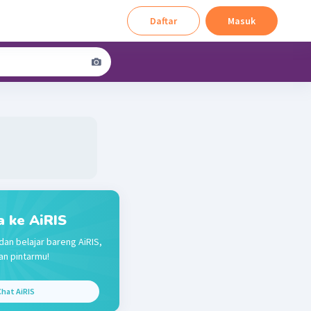
Daftar
Masuk
a ke AiRIS
dan belajar bareng AiRIS,
n pintarmu!
hat AiRIS