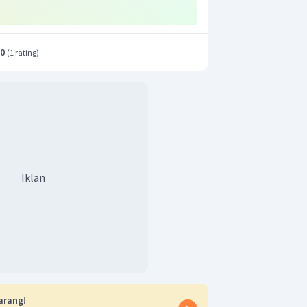
.0
(
1 rating
)
Iklan
arang!