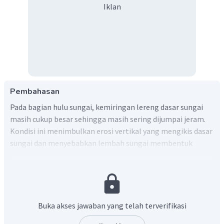
Iklan
Pembahasan
Pada bagian hulu sungai, kemiringan lereng dasar sungai
masih cukup besar sehingga masih sering dijumpai jeram.
Kondisi ini menimbulkan erosi vertikal yang mengikis dasar
sungai dan menyebabkan lembah sungai membentuk
seperti huruf V. Oleh sebab itu, jawaban yang tepat untuk
soal ini adalah A, B, C, dan E.
Buka akses jawaban yang telah terverifikasi