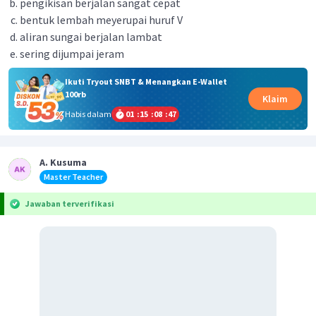
pengikisan berjalan sangat cepat
bentuk lembah meyerupai huruf V
aliran sungai berjalan lambat
sering dijumpai jeram
Ikuti Tryout SNBT & Menangkan E-Wallet
100rb
Klaim
Habis dalam
01
:
15
:
08
:
47
A. Kusuma
Master Teacher
Jawaban terverifikasi