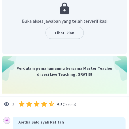
Ditanyakan:
Jika keturunan pertama disilangkan dengan mawar merah
(MM) kembali, berapa persentase mawar yang berwarna
Buka akses jawaban yang telah terverifikasi
merah?
Jawab:
Lihat Iklan
Perdalam pemahamanmu bersama Master Teacher
di sesi Live Teaching, GRATIS!
Oleh karena itu, hasil persilangan antara keturunan
pertama (Mm) dengan mawar merah (MM) memiliki
4.3
1
(
3 rating
)
presentase keturunan mawar warna merah 100%.
Aretha Balqisyah Rafifah