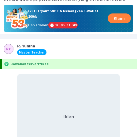
Ikuti Tryout SNBT & Menangkan E-Wallet
100rb
Klaim
Habis dalam
02
:
06
:
11
:
49
R. Yumna
Master Teacher
Jawaban terverifikasi
Iklan