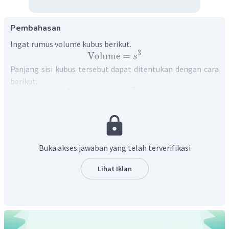
Pembahasan
Ingat rumus volume kubus berikut.
3
Volume
=
s
Panjang sisi kubus tersebut dapat ditentukan dengan cara
berikut.
3
Volume
=
s
3
1.331
=
s
3
=
1.331
s
3
3
=
1
1
3
=
1
1
3
Buka akses jawaban yang telah terverifikasi
=
11
cm
11
cm
Dengan demikian, panjang sisi kubus adalah
.
Lihat Iklan