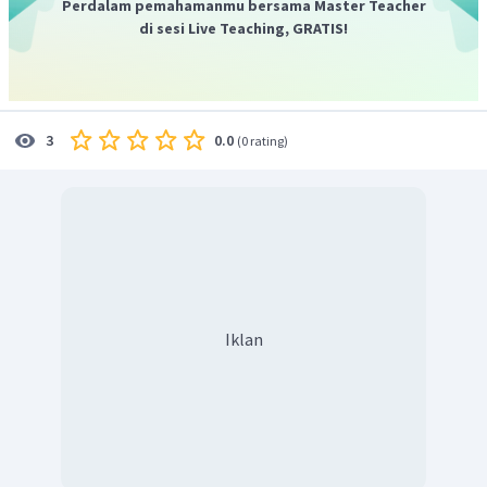
Perdalam pemahamanmu bersama Master Teacher
di sesi Live Teaching, GRATIS!
0.0
3
(
0 rating
)
Iklan