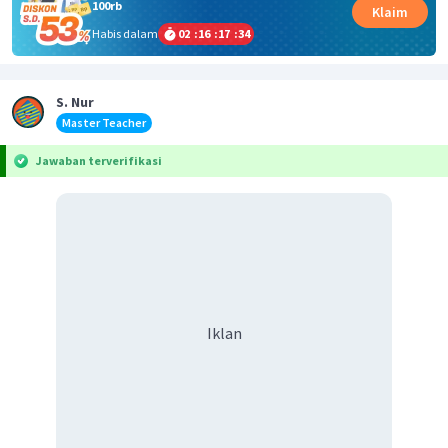
100rb
Klaim
Habis dalam
02
:
16
:
17
:
34
S. Nur
Master Teacher
Jawaban terverifikasi
Iklan