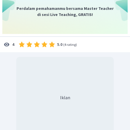
Keterangan:
Perdalam pemahamanmu bersama Master Teacher
di sesi Live Teaching, GRATIS!
T = suhu pada ketinggian
To = suhu pada daerah acuan
H = tinggi daratan
Ho = ketinggian daerah acuan
5.0
4
(
4 rating
)
Dengan demikian, temperatur suhu rata-ratanya
sebesar
.
Iklan