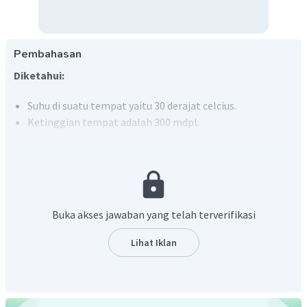
Pembahasan
Diketahui:
Suhu di suatu tempat yaitu 30 derajat celcius.
Ketinggian tempat adalah 300 mdpl.
Ditanya:
Berapa temperatur suhu rata-ratanya?
Jawab:
Suhu adalah sebuah besaran yang menyatakan tingkatan
Buka akses jawaban yang telah terverifikasi
panas atau dingin suatu benda. Suhu udara di daratan akan
menurun seiring dengan kenaikan ketinggian. Di suatu
Lihat Iklan
tempat setiap kenaikan 100 meter, maka suhu udara akan
menurun
. Rumus untuk menentukan suhu udara rata-
rata di suatu tempat adalah sebagai berikut.
T = To - 0,6(H-Ho/100)