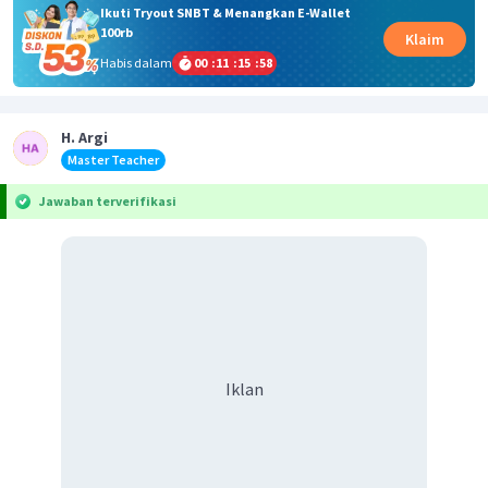
Ikuti Tryout SNBT & Menangkan E-Wallet
100rb
Klaim
Habis dalam
00
:
11
:
15
:
58
H. Argi
Master Teacher
Jawaban terverifikasi
Iklan