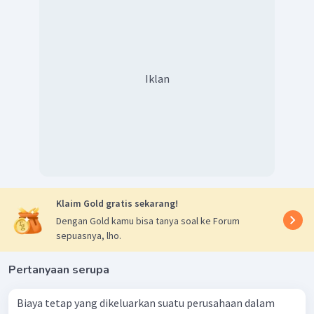
300
AC
=
34.000
Dengan demikian
biaya rata-rata untuk memproduksi
kaus sebanyak 300 unit adalah Rp34.000,00.
Iklan
Jadi, jawaban yang tepat adalah pilihan C
.
Klaim Gold gratis sekarang!
Dengan Gold kamu bisa tanya soal ke Forum
sepuasnya, lho.
Pertanyaan serupa
Biaya tetap yang dikeluarkan suatu perusahaan dalam