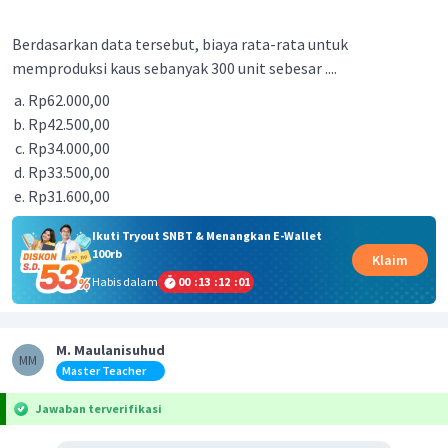
Berdasarkan data tersebut, biaya rata-rata untuk
memproduksi kaus sebanyak 300 unit sebesar ....
Rp62.000,00
Rp42.500,00
Rp34.000,00
Rp33.500,00
Rp31.600,00
Ikuti Tryout SNBT & Menangkan E-Wallet
100rb
Klaim
Habis dalam
00
:
13
:
12
:
00
M. Maulanisuhud
MM
Master Teacher
Jawaban terverifikasi