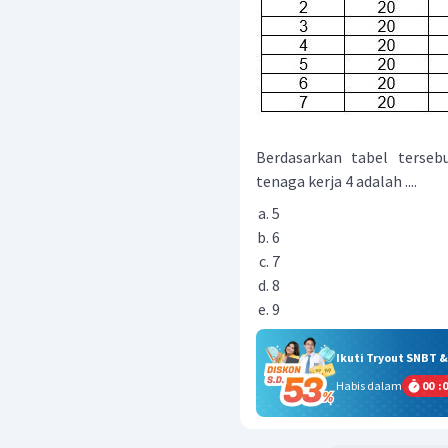
Berdasarkan tabel terseb
tenaga kerja 4 adalah ....
5
6
7
8
9
Ikuti Tryout SNBT 
Habis dalam
00
:
0