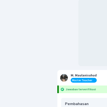
M. Maulanisuhud
Master Teacher
Jawaban terverifikasi
Pembahasan