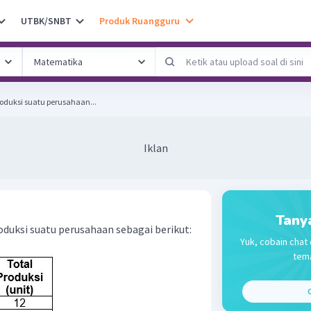
UTBK/SNBT
Produk Ruangguru
roduksi suatu perusahaan...
Iklan
Tany
oduksi suatu perusahaan sebagai berikut:
Yuk, cobain chat 
tema
C