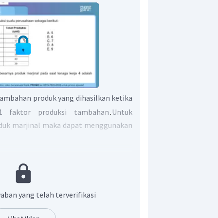
tambahan produk yang dihasilkan ketika
.
 faktor produksi tambahan
Untuk
duk marjinal maka dapat menggunakan
duk marjinal saat tenaga kerja 4,
total produksi) dari tenaga kerja
aban yang telah terverifikasi
tenaga kerja 3. Sehingga perhitungan