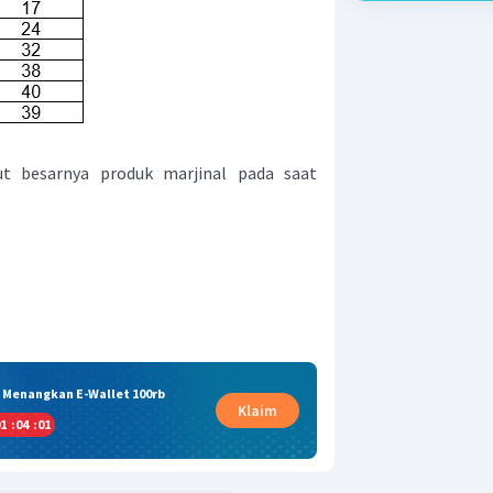
ut besarnya produk marjinal pada saat
& Menangkan E-Wallet 100rb
Klaim
1
:
04
:
00