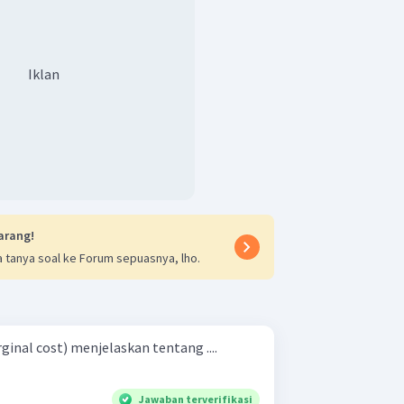
Iklan
arang!
 tanya soal ke Forum sepuasnya, lho.
inal cost) menjelaskan tentang ....
Jawaban terverifikasi