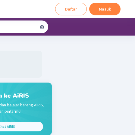
Daftar
Masuk
a ke AiRIS
dan belajar bareng AiRIS,
n pintarmu!
hat AiRIS