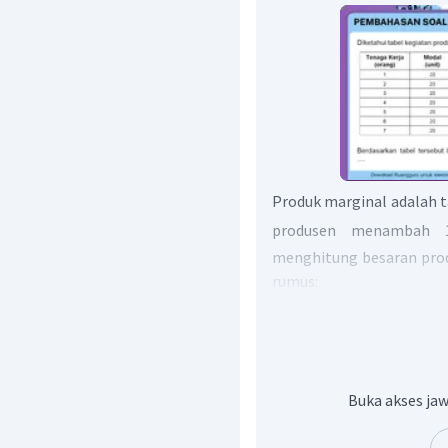
Produk marginal adalah 
produsen menambah 1
menghitung besaran pro
rumus:
△
TP
MP
=
△
L
Untuk menghitung pro
memerlukan data TP (
Buka akses jaw
sebelumnya yaitu saat 
sebagai berikut.