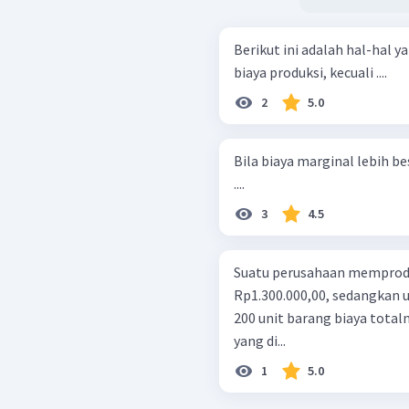
Berikut ini adalah hal-hal 
biaya produksi, kecuali ....
2
5.0
Bila biaya marginal lebih 
....
3
4.5
Suatu perusahaan memprodu
Rp1.300.000,00, sedangkan
200 unit barang biaya total
yang di...
1
5.0