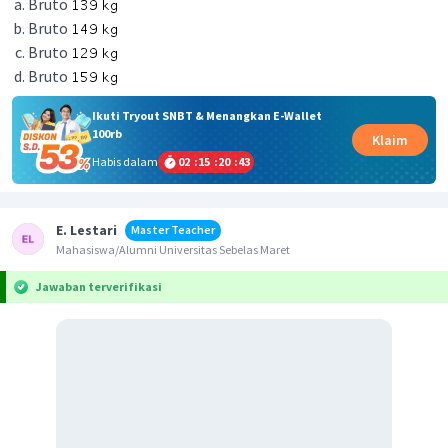
Bruto
Bruto
Bruto
Bruto
Ikuti Tryout SNBT & Menangkan E-Wallet
100rb
Klaim
Habis dalam
02
:
15
:
20
:
43
E. Lestari
Master Teacher
Mahasiswa/Alumni Universitas Sebelas Maret
Jawaban terverifikasi