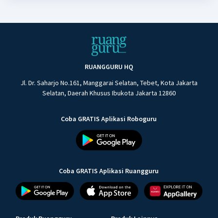
RUANGGURU HQ
Jl. Dr. Saharjo No.161, Manggarai Selatan, Tebet, Kota Jakarta
Selatan, Daerah Khusus Ibukota Jakarta 12860
Coba GRATIS Aplikasi Roboguru
Coba GRATIS Aplikasi Ruangguru