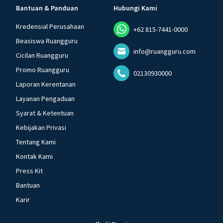
Bantuan & Panduan
Hubungi Kami
Kredensial Perusahaan
+62 815-7441-0000
Beasiswa Ruangguru
info@ruangguru.com
Cicilan Ruangguru
Promo Ruangguru
02130930000
Laporan Kerentanan
Layanan Pengaduan
Syarat & Ketentuan
Kebijakan Privasi
Tentang Kami
Kontak Kami
Press Kit
Bantuan
Karir