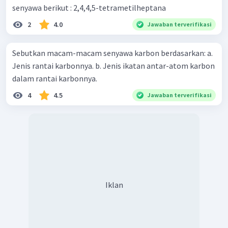
senyawa berikut : 2,4,4,5-tetrametilheptana
2
4.0
Jawaban terverifikasi
Sebutkan macam-macam senyawa karbon berdasarkan: a.
Jenis rantai karbonnya. b. Jenis ikatan antar-atom karbon
dalam rantai karbonnya.
4
4.5
Jawaban terverifikasi
Iklan