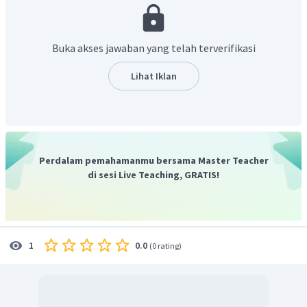
Atom karbon sekunder merupakan atom karbon yang
berikatan dengan dua karbon lain.
Atom karbon tersier merupakan atom karbon yang
Buka akses jawaban yang telah terverifikasi
berikatan dengan tiga karbon lain.
Atom karbon kuartener merupakan atom karbon
Lihat Iklan
yang berikatan dengan empat karbon lain.
Perdalam pemahamanmu bersama Master Teacher
di sesi Live Teaching, GRATIS!
Berdasarkan struktur karbon di atas, jumlah atom C primer
(merah) adalah 8, atom C sekunder (hijau) adalah 7, jumlah
atom C tertier (biru) adalah 2 dan jumlah atom C kuartener
0.0
1
(
0 rating
)
(orange) adalah 2.
Dengan demikian, berdasarkan struktur rantai karbon
di atas jumlah atom C primer adalah 8, atom C