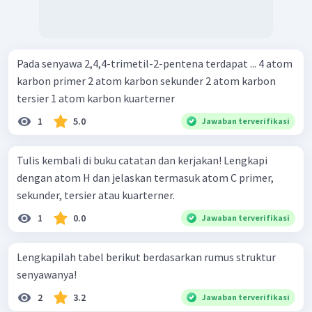
Pada senyawa 2,4,4-trimetil-2-pentena terdapat ... 4 atom
karbon primer 2 atom karbon sekunder 2 atom karbon
tersier 1 atom karbon kuarterner
1
5.0
Jawaban terverifikasi
Tulis kembali di buku catatan dan kerjakan! Lengkapi
dengan atom H dan jelaskan termasuk atom C primer,
sekunder, tersier atau kuarterner.
1
0.0
Jawaban terverifikasi
Lengkapilah tabel berikut berdasarkan rumus struktur
senyawanya!
2
3.2
Jawaban terverifikasi