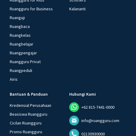
Ruangguru for Kids
Schoters
Ruangguru for Business
Kalananti
Ruanguji
Ruangbaca
Ruangkelas
Ruangbelajar
Ruangpengajar
Ruangguru Privat
Ruangpeduli
Airis
Bantuan & Panduan
Hubungi Kami
Kredensial Perusahaan
+62 815-7441-0000
Beasiswa Ruangguru
info@ruangguru.com
Cicilan Ruangguru
Promo Ruangguru
02130930000