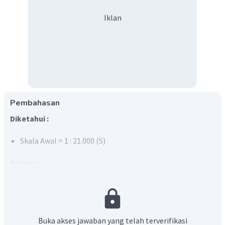
Iklan
Pembahasan
Diketahui :
Skala Awal = 1 : 21.000 (S)
Ditanya :
Skala peta setelah diperbesar 3 kali? (A)
Jawab :
Memperbesar skala merupakan sebuah aktivitas yang
Buka akses jawaban yang telah terverifikasi