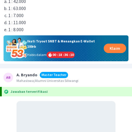
1 : 42.000
1 : 63.000
1 : 7.000
1 : 11.000
1 : 8.000
Ikuti Tryout SNBT & Menangkan E-Wallet
100rb
Klaim
Habis dalam
00
:
18
:
36
:
10
A. Bryando
Master Teacher
Mahasiswa/Alumni Universitas Siliwangi
Jawaban terverifikasi