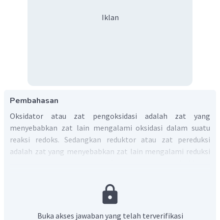
Iklan
Pembahasan
Oksidator atau zat pengoksidasi adalah zat yang
menyebabkan zat lain mengalami oksidasi dalam suatu
reaksi redoks. Sedangkan reduktor atau zat pereduksi
adalah zat yang menyebabkan zat lain mengalami reduksi
dalam suatu reaksi redoks. Dalam kata lain,
Oksidator
adalah zat yang mengalami reduksi dan reduktor
adalah zat yang mengalami oksidasi
.
Sebelum menentukan oksidator, reduktor, hasil oksidasi
dan hasil reduksi pada soal, kita harus mengetahui terlebih
Buka akses jawaban yang telah terverifikasi